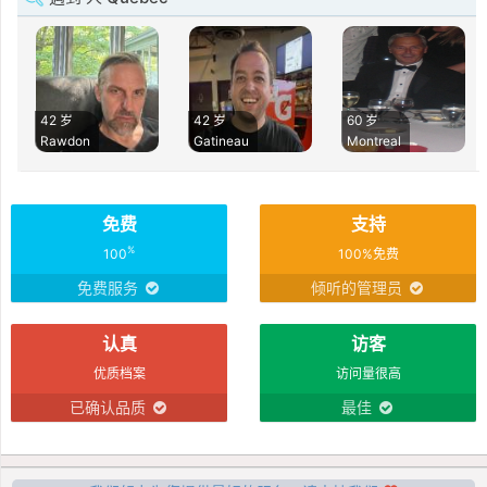
42 岁
42 岁
60 岁
Rawdon
Gatineau
Montreal
免费
支持
%
100
100%免费
免费服务
倾听的管理员
认真
访客
优质档案
访问量很高
已确认品质
最佳