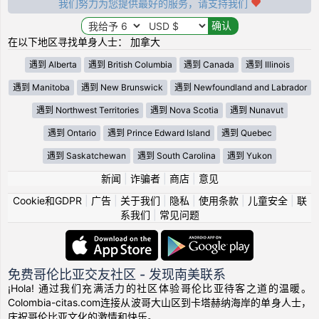
我们努力为您提供最好的服务，请支持我们
在以下地区寻找单身人士： 加拿大
遇到 Alberta
遇到 British Columbia
遇到 Canada
遇到 Illinois
遇到 Manitoba
遇到 New Brunswick
遇到 Newfoundland and Labrador
遇到 Northwest Territories
遇到 Nova Scotia
遇到 Nunavut
遇到 Ontario
遇到 Prince Edward Island
遇到 Quebec
遇到 Saskatchewan
遇到 South Carolina
遇到 Yukon
新闻
|
诈骗者
|
商店
|
意见
Cookie和GDPR
|
广告
|
关于我们
|
隐私
|
使用条款
|
儿童安全
|
联
系我们
|
常见问题
免费哥伦比亚交友社区 - 发现南美联系
¡Hola! 通过我们充满活力的社区体验哥伦比亚待客之道的温暖。
Colombia-citas.com连接从波哥大山区到卡塔赫纳海岸的单身人士，
庆祝哥伦比亚文化的激情和快乐。