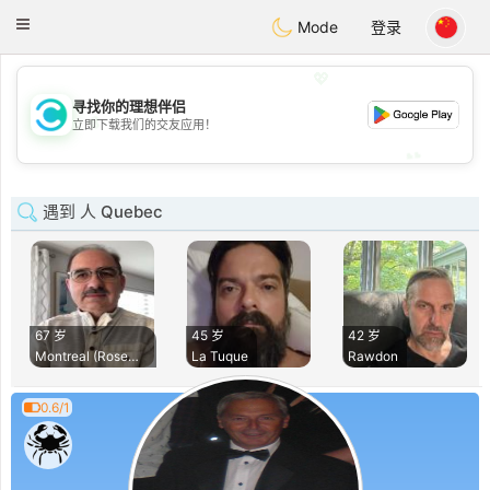
olombia
Citas
Toggle
Mode
登录
navigation
💖
寻找你的理想伴侣
💖
立即下载我们的交友应用！
💕
💕
遇到 人 Quebec
67 岁
45 岁
42 岁
Montreal (Rosemont
La Tuque
Rawdon
0.6/1