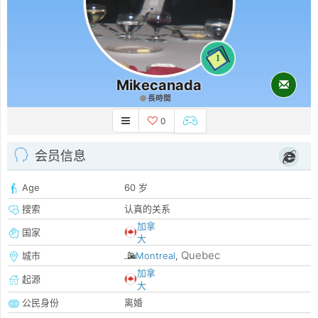
1
Mikecanada
長時間
0
会员信息
Age
60 岁
搜索
认真的关系
加拿
国家
大
Quebec
城市
Montreal
,
加拿
起源
大
公民身份
离婚