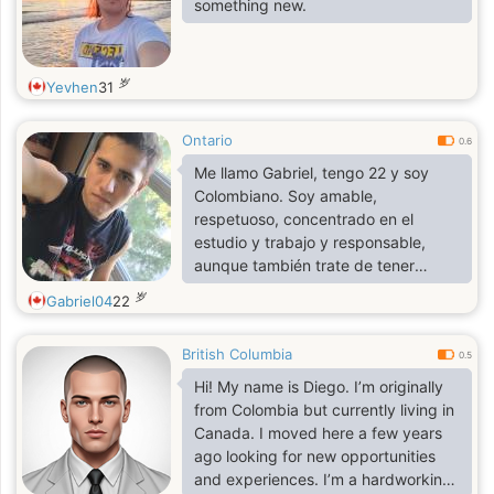
something new.
岁
Yevhen
31
Ontario
0.6
Me llamo Gabriel, tengo 22 y soy
Colombiano. Soy amable,
respetuoso, concentrado en el
estudio y trabajo y responsable,
aunque también trate de tener
humor y de ser creativo
岁
Gabriel04
22
British Columbia
0.5
Hi! My name is Diego. I’m originally
from Colombia but currently living in
Canada. I moved here a few years
ago looking for new opportunities
and experiences. I’m a hardworking