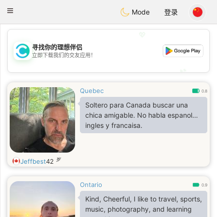
olombia
Citas
Toggle
Mode
登录
navigation
💖
寻找你的理想伴侣
💖
立即下载我们的交友应用！
💕
💕
Quebec
0.8
Soltero para Canada buscar una
chica amigable. No habla espanol…
ingles y francaisa.
岁
Jeffbest
42
Ontario
0.9
Kind, Cheerful, I like to travel, sports,
music, photography, and learning