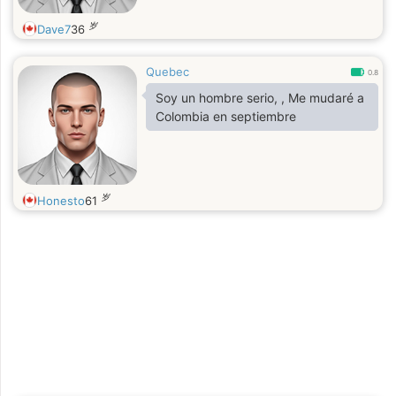
岁
Dave7
36
Quebec
0.8
Soy un hombre serio, , Me mudaré a
Colombia en septiembre
岁
Honesto
61