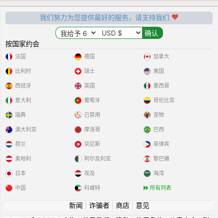
我们努力为您提供最好的服务，请支持我们
按国家约会
法国
德国
加拿大
比利时
瑞士
美国
西班牙
英国
墨西哥
意大利
葡萄牙
哥伦比亚
瑞典
已禁用
宠物
澳大利亚
摩洛哥
巴西
荷兰
突尼斯
菲律宾
奥地利
阿尔及利亚
黎巴嫩
日本
埃及
海湾
中国
科威特
所有列表
新闻
|
诈骗者
|
商店
|
意见