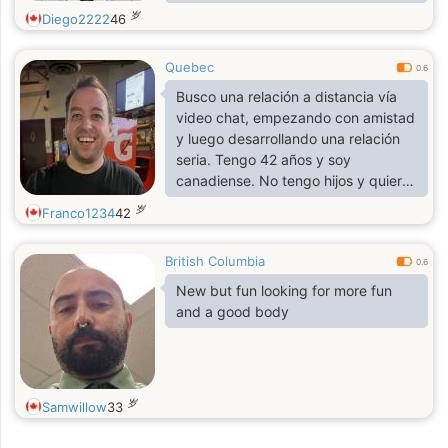
person, pretty easygoing, and I
岁
Diego2222
46
enjoy good conversations, music,
traveling, and trying new food. I also
Quebec
like staying active and exploring
0.6
new places. I’m here to meet
Busco una relación a distancia vía
interesting people, make friends,
video chat, empezando con amistad
and see where things go.
y luego desarrollando una relación
seria. Tengo 42 años y soy
canadiense. No tengo hijos y quiero
formar una familia. Juego al hockey
岁
Franco1234
42
y voy al gimnasio. A veces me gusta
leer, cocinar y pasear.
British Columbia
0.6
New but fun looking for more fun
and a good body
岁
Samwillow
33