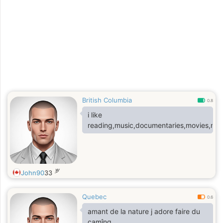
British Columbia
0.8
i like
reading,music,documentaries,movies,nat
岁
John90
33
Quebec
0.6
amant de la nature j adore faire du
camîng