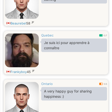
岁
Beaurebel
58
Quebec
0.7
Je suis ici pour apprendre à
connaître
岁
Frankyboy
45
Ontario
0.5
A very happy guy for sharing
happiness :)