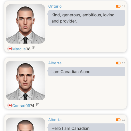
Ontario
0.5
Kind, generous, ambitious, loving
and provider.
岁
Marcus
38
Alberta
0.6
i am Canadian Alone
岁
Conrad09
74
Alberta
0.5
Hello I am Canadian!