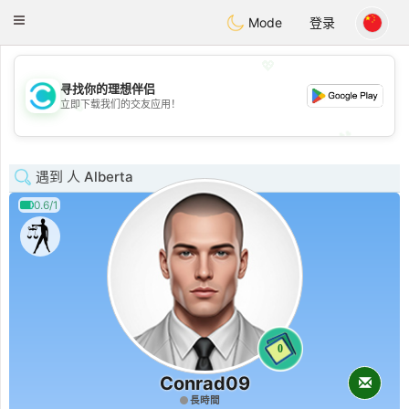
olombia
Citas
Toggle
Mode
登录
navigation
💖
寻找你的理想伴侣
💖
立即下载我们的交友应用！
💕
💕
遇到 人 Alberta
0.6/1
0
Conrad09
長時間