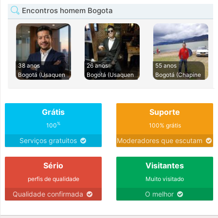
Encontros homem Bogota
38 anos
26 anos
55 anos
Bogotá (Usaquen
Bogotá (Usaquen
Bogotá (Chapine
Grátis
Suporte
%
100
100% grátis
Serviços gratuitos
Moderadores que escutam
Sério
Visitantes
perfis de qualidade
Muito visitado
Qualidade confirmada
O melhor