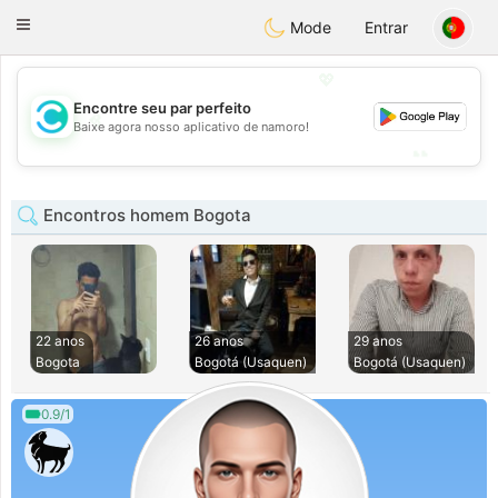
olombia
Citas
Toggle
Mode
Entrar
navigation
💖
Encontre seu par perfeito
💖
Baixe agora nosso aplicativo de namoro!
💕
💕
Encontros homem Bogota
22 anos
26 anos
29 anos
Bogota
Bogotá (Usaquen)
Bogotá (Usaquen)
0.9/1