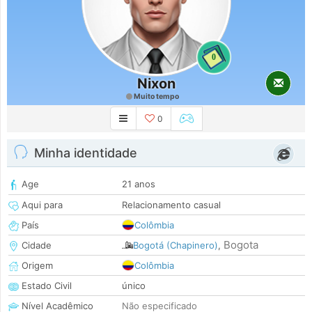
0
Nixon
Muito tempo
0
Minha identidade
Age
21 anos
Aqui para
Relacionamento casual
País
Colômbia
Bogota
Cidade
Bogotá (Chapinero)
,
Origem
Colômbia
Estado Civil
único
Nível Acadêmico
Não especificado