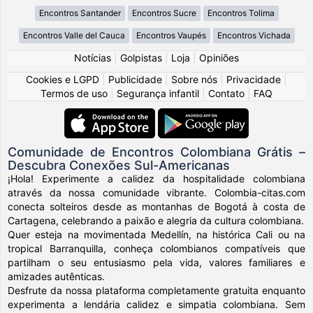
Encontros Santander
Encontros Sucre
Encontros Tolima
Encontros Valle del Cauca
Encontros Vaupés
Encontros Vichada
Notícias
|
Golpistas
|
Loja
|
Opiniões
Cookies e LGPD
|
Publicidade
|
Sobre nós
|
Privacidade
|
Termos de uso
|
Segurança infantil
|
Contato
|
FAQ
Comunidade de Encontros Colombiana Grátis –
Descubra Conexões Sul-Americanas
¡Hola! Experimente a calidez da hospitalidade colombiana
através da nossa comunidade vibrante. Colombia-citas.com
conecta solteiros desde as montanhas de Bogotá à costa de
Cartagena, celebrando a paixão e alegria da cultura colombiana.
Quer esteja na movimentada Medellín, na histórica Cali ou na
tropical Barranquilla, conheça colombianos compatíveis que
partilham o seu entusiasmo pela vida, valores familiares e
amizades autênticas.
Desfrute da nossa plataforma completamente gratuita enquanto
experimenta a lendária calidez e simpatia colombiana. Sem