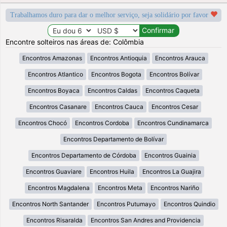
Trabalhamos duro para dar o melhor serviço, seja solidário por favor
Encontre solteiros nas áreas de: Colômbia
Encontros Amazonas
Encontros Antioquia
Encontros Arauca
Encontros Atlantico
Encontros Bogota
Encontros Bolívar
Encontros Boyaca
Encontros Caldas
Encontros Caqueta
Encontros Casanare
Encontros Cauca
Encontros Cesar
Encontros Chocó
Encontros Cordoba
Encontros Cundinamarca
Encontros Departamento de Bolívar
Encontros Departamento de Córdoba
Encontros Guainia
Encontros Guaviare
Encontros Huila
Encontros La Guajira
Encontros Magdalena
Encontros Meta
Encontros Nariño
Encontros North Santander
Encontros Putumayo
Encontros Quindio
Encontros Risaralda
Encontros San Andres and Providencia