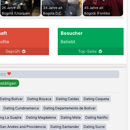
26 Jahre alt
34 Jahre alt
45 Jahre alt
Bogotá (Usaquen
Bogota D.C.
Bogotá (Fontibo
aft
Besucher
ofile
Beliebt
Geprüft
Top-Seite
rvice
Dating Bolívar
Dating Boyaca
Dating Caldas
Dating Caqueta
Dating Cundinamarca
Dating Departamento de Bolívar
ng La Guajira
Dating Magdalena
Dating Meta
Dating Nariño
 San Andres and Providencia
Dating Santander
Dating Sucre