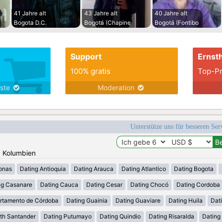
41 Jahre alt
43 Jahre alt
40 Jahre alt
Bogota D.C.
Bogotá (Chapine
Bogotá (Fontibo
Support
Ernsth
100% gratis
Top-Pr
nste
Moderation
Unterstütze uns für besseren Se
: Kolumbien
onas
Dating Antioquia
Dating Arauca
Dating Atlantico
Dating Bogota
ng Casanare
Dating Cauca
Dating Cesar
Dating Chocó
Dating Cordoba
rtamento de Córdoba
Dating Guainia
Dating Guaviare
Dating Huila
Dati
th Santander
Dating Putumayo
Dating Quindio
Dating Risaralda
Dating