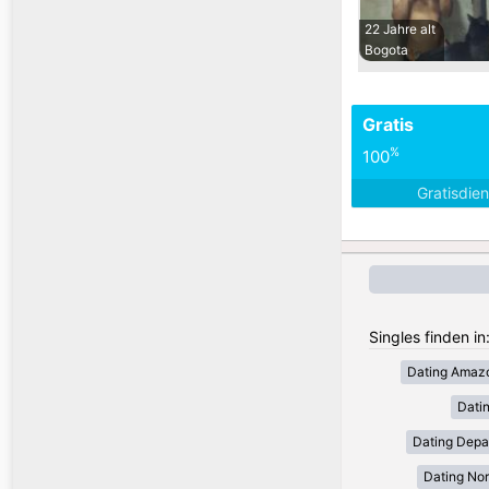
22 Jahre alt
Bogota
Gratis
%
100
Gratisdie
Singles finden in
Dating Amaz
Dati
Dating Depa
Dating Nor