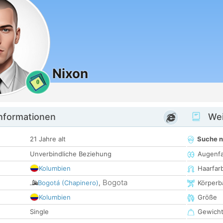
Nixon
0
informationen
Wei
21 Jahre alt
Suche 
Unverbindliche Beziehung
Augenf
Kolumbien
Haarfar
Bogota
Bogotá (Chapinero)
,
Körperb
Kolumbien
Größe
Single
Gewich