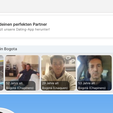
deinen perfekten Partner
💖
tzt unsere Dating-App herunter!
💕
in Bogota
52 Jahre alt
29 Jahre alt
53 Jahre alt
Bogotá (Chapinero)
Bogotá (Usaquen)
Bogotá (Chapinero)