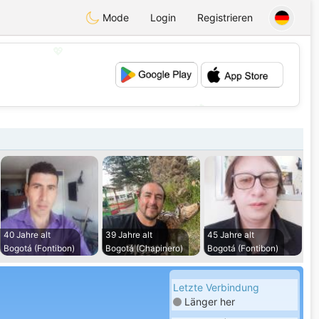
Mode
Login
Registrieren
💖
💕
40 Jahre alt
39 Jahre alt
45 Jahre alt
Bogotá (Fontibon)
Bogotá (Chapinero)
Bogotá (Fontibon)
Letzte Verbindung
Länger her