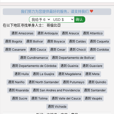
我们努力为您提供最好的服务，请支持我们
在以下地区寻找单身人士： 哥倫比亞
遇到 Amazonas
遇到 Antioquia
遇到 Arauca
遇到 Atlantico
遇到 Bogota
遇到 Bolívar
遇到 Boyaca
遇到 Caldas
遇到 Caqueta
遇到 Casanare
遇到 Cauca
遇到 Cesar
遇到 Chocó
遇到 Cordoba
遇到 Cundinamarca
遇到 Departamento de Bolívar
遇到 Departamento de Córdoba
遇到 Guainia
遇到 Guaviare
遇到 Huila
遇到 La Guajira
遇到 Magdalena
遇到 Meta
遇到 Nariño
遇到 North Santander
遇到 Putumayo
遇到 Quindio
遇到 Risaralda
遇到 San Andres and Providencia
遇到 Santander
遇到 Sucre
遇到 Tolima
遇到 Valle del Cauca
遇到 Vaupés
遇到 Vichada