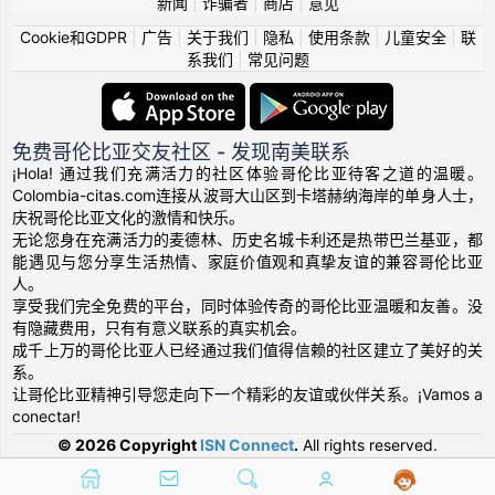
新闻
|
诈骗者
|
商店
|
意见
Cookie和GDPR
|
广告
|
关于我们
|
隐私
|
使用条款
|
儿童安全
|
联
系我们
|
常见问题
免费哥伦比亚交友社区 - 发现南美联系
¡Hola! 通过我们充满活力的社区体验哥伦比亚待客之道的温暖。
Colombia-citas.com连接从波哥大山区到卡塔赫纳海岸的单身人士，
庆祝哥伦比亚文化的激情和快乐。
无论您身在充满活力的麦德林、历史名城卡利还是热带巴兰基亚，都
能遇见与您分享生活热情、家庭价值观和真挚友谊的兼容哥伦比亚
人。
享受我们完全免费的平台，同时体验传奇的哥伦比亚温暖和友善。没
有隐藏费用，只有有意义联系的真实机会。
成千上万的哥伦比亚人已经通过我们值得信赖的社区建立了美好的关
系。
让哥伦比亚精神引导您走向下一个精彩的友谊或伙伴关系。¡Vamos a
conectar!
© 2026 Copyright
ISN Connect
.
All rights reserved.