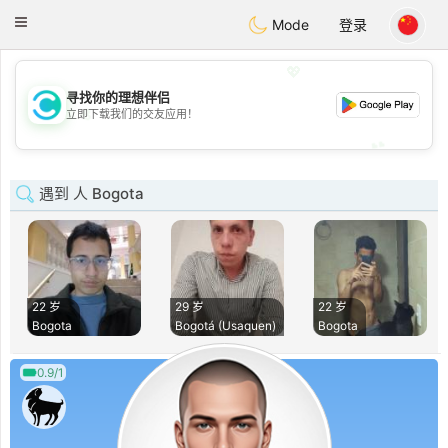
olombia
Citas
Toggle
Mode
登录
navigation
💖
寻找你的理想伴侣
💖
立即下载我们的交友应用！
💕
💕
遇到 人 Bogota
22 岁
29 岁
22 岁
Bogota
Bogotá (Usaquen)
Bogota
0.9/1