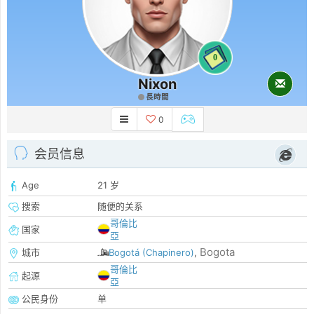
0
Nixon
長時間
0
会员信息
Age
21 岁
搜索
随便的关系
哥倫比
国家
亞
Bogota
城市
Bogotá (Chapinero)
,
哥倫比
起源
亞
公民身份
单