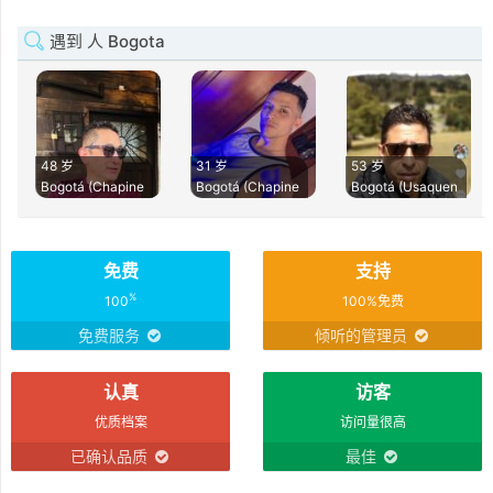
遇到 人 Bogota
48 岁
31 岁
53 岁
Bogotá (Chapine
Bogotá (Chapine
Bogotá (Usaquen
免费
支持
%
100
100%免费
免费服务
倾听的管理员
认真
访客
优质档案
访问量很高
已确认品质
最佳