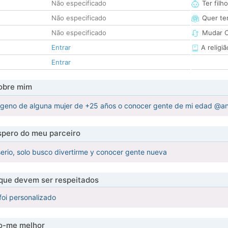
Não especificado
Ter filh
Não especificado
Quer ter
Não especificado
Mudar C
Entrar
A religiã
Entrar
obre mim
lageno de alguna mujer de +25 años o conocer gente de mi edad @a
pero do meu parceiro
rio, solo busco divertirme y conocer gente nueva
 que devem ser respeitados
foi personalizado
-me melhor