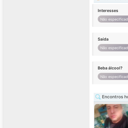
Interesses
Não especifica
Saída
Não especifica
Beba álcool?
Não especifica
Encontros h