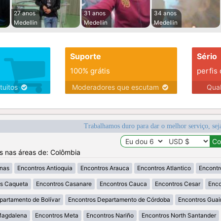
27 anos
31 anos
34 anos
Medellin
Medellin
Medellin
Suporte
Sério
100% grátis
perfis
tuitos
Moderadores que escutam
Qua
Trabalhamos duro para dar o melhor serviço, sej
os nas áreas de: Colômbia
nas
Encontros Antioquia
Encontros Arauca
Encontros Atlantico
Encontr
os Caqueta
Encontros Casanare
Encontros Cauca
Encontros Cesar
Enco
partamento de Bolívar
Encontros Departamento de Córdoba
Encontros Guai
Magdalena
Encontros Meta
Encontros Nariño
Encontros North Santander