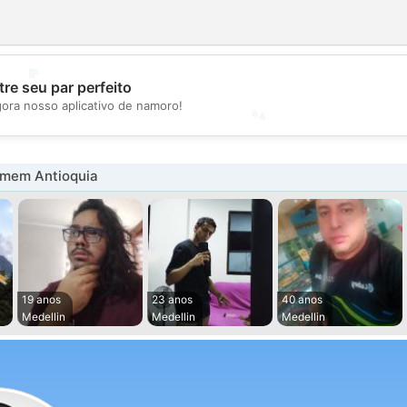
💖
re seu par perfeito
💕
gora nosso aplicativo de namoro!
mem Antioquia
19 anos
23 anos
40 anos
Medellin
Medellin
Medellin