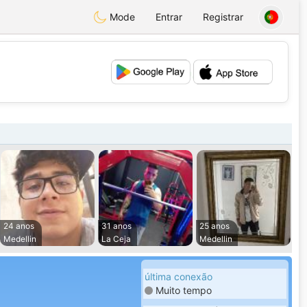
Mode
Entrar
Registrar
💕
💖
24 anos
31 anos
25 anos
Medellin
La Ceja
Medellin
última conexão
Muito tempo