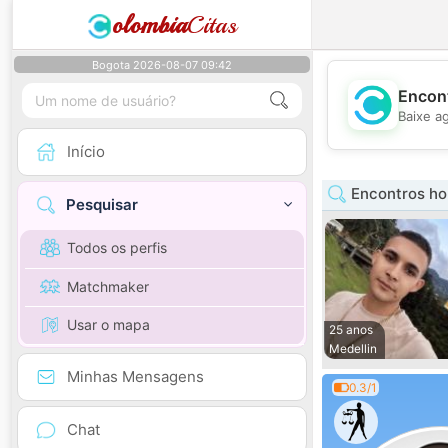
olombia
Citas
Bogota 2026-08-07 09:42
Encont
Baixe a
Início
Encontros ho
Pesquisar
Todos os perfis
Matchmaker
Usar o mapa
25 anos
Medellin
Minhas Mensagens
0.3/1
Chat