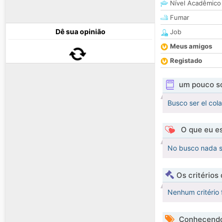
Nível Acadêmico
Fumar
Dê sua opinião
Job
Meus amigos
Registado
um pouco s
Busco ser el co
O que eu es
No busco nada se
Os critérios
Nenhum critério 
Conhecendo