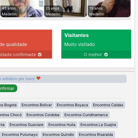
45 anos
25 anos
19 anos
Medellin
Medellin
Medellin
Visitantes
 de qualidade
Muito visitado
lidade confirmada
O melhor
a solidário por favor
os Bogota
Encontros Bolívar
Encontros Boyaca
Encontros Caldas
ntros Chocó
Encontros Cordoba
Encontros Cundinamarca
nia
Encontros Guaviare
Encontros Huila
Encontros La Guajira
Encontros Putumayo
Encontros Quindio
Encontros Risaralda