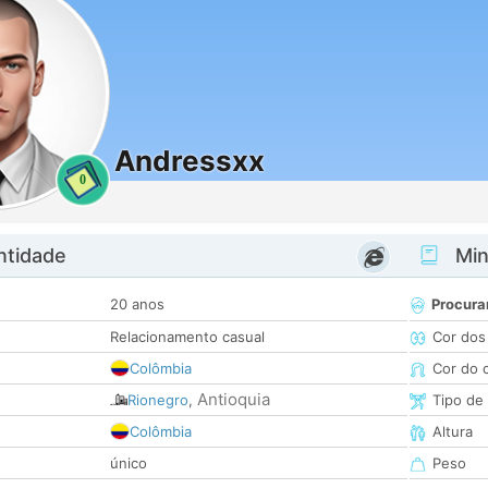
Andressxx
0
ntidade
Minh
20 anos
Procura
Relacionamento casual
Cor dos
Colômbia
Cor do 
Antioquia
Rionegro
,
Tipo de
Colômbia
Altura
único
Peso