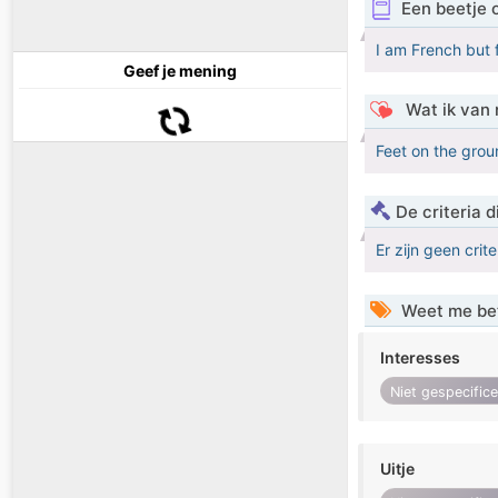
Een beetje 
I am French but f
Geef je mening
Wat ik van 
Feet on the grou
De criteria
Er zijn geen crit
Weet me be
Interesses
Niet gespecific
Uitje