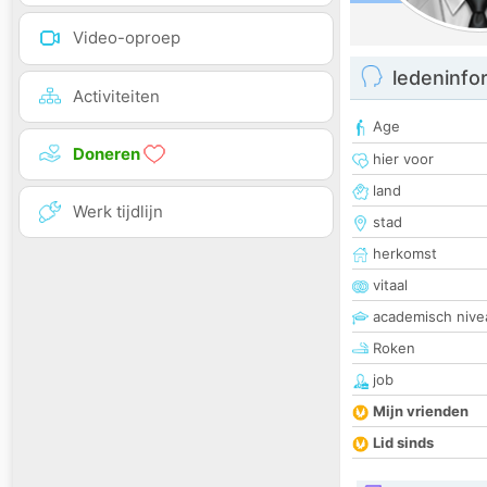
Video-oproep
ledeninfo
Activiteiten
Age
Doneren
hier voor
land
Werk tijdlijn
stad
herkomst
vitaal
academisch nive
Roken
job
Mijn vrienden
Lid sinds