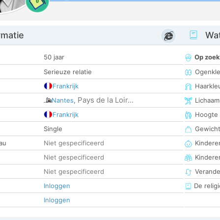
0
rmatie
Wat
50 jaar
Op zoek
Serieuze relatie
Ogenkle
Frankrijk
Haarkle
Pays de la Loir...
Nantes
,
Lichaam
Frankrijk
Hoogte
Single
Gewich
au
Niet gespecificeerd
Kinderen
Niet gespecificeerd
Kindere
Niet gespecificeerd
Verander
Inloggen
De religi
Inloggen