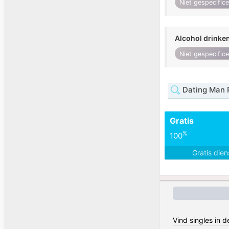
Niet gespecific
Alcohol drinke
Niet gespecific
Dating Man P
Gratis
%
100
Gratis die
Vind singles in d