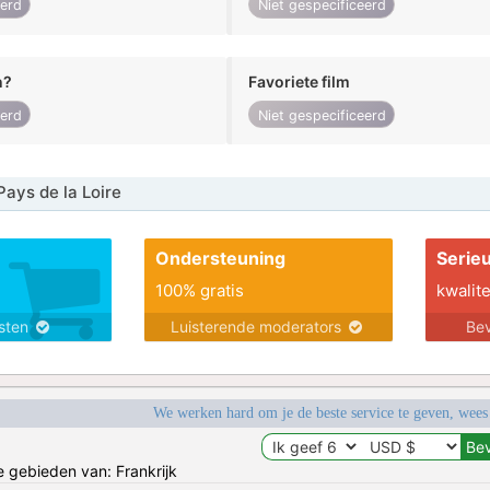
eerd
Niet gespecificeerd
n?
Favoriete film
eerd
Niet gespecificeerd
ays de la Loire
Ondersteuning
Serie
100% gratis
kwalite
nsten
Luisterende moderators
Bev
We werken hard om je de beste service te geven, wees
e gebieden van: Frankrijk