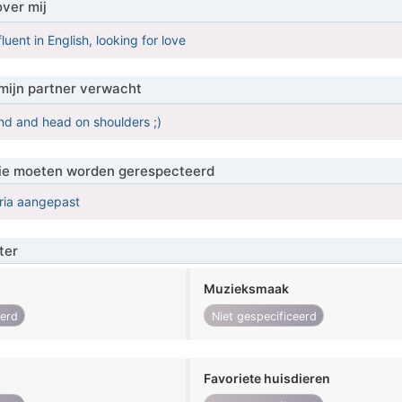
over mij
luent in English, looking for love
mijn partner verwacht
nd and head on shoulders ;)
 die moeten worden gerespecteerd
eria aangepast
ter
Muzieksmaak
eerd
Niet gespecificeerd
Favoriete huisdieren