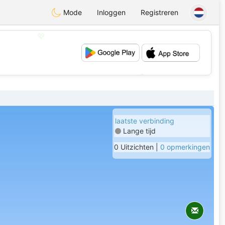
Mode
Inloggen
Registreren
💖
💕
laatste verbinding
Lange tijd
0 Uitzichten |
0 opmerkingen