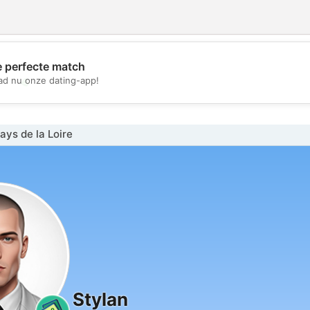
e perfecte match
💖
d nu onze dating-app!
💕
ys de la Loire
Stylan