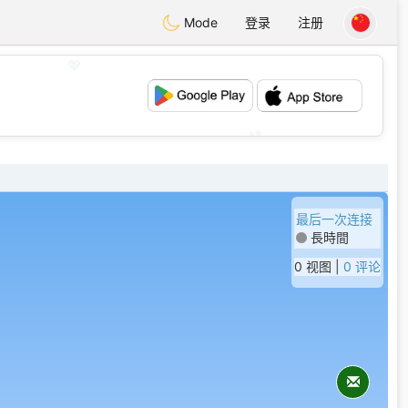
Mode
登录
注册
💖
💕
最后一次连接
長時間
0 视图 |
0 评论