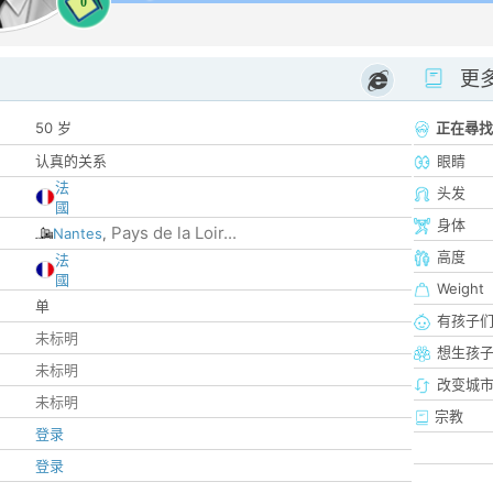
0
更
50 岁
正在尋找
认真的关系
眼睛
法
头发
國
身体
Pays de la Loir...
Nantes
,
高度
法
國
Weight
单
有孩子
未标明
想生孩
未标明
改变城市
未标明
宗教
登录
登录