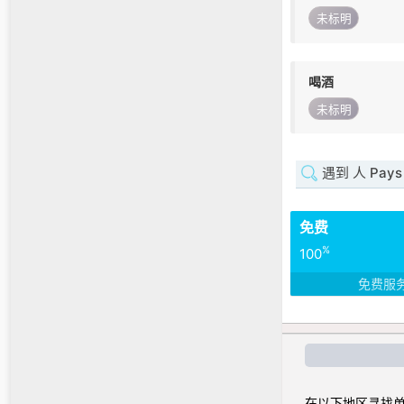
未标明
喝酒
未标明
遇到 人 Pays d
免费
%
100
免费服
在以下地区寻找单