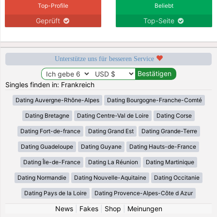
Top-Profile
Beliebt
Geprüft
Top-Seite
Unterstütze uns für besseren Service
Singles finden in: Frankreich
Dating Auvergne-Rhône-Alpes
Dating Bourgogne-Franche-Comté
Dating Bretagne
Dating Centre-Val de Loire
Dating Corse
Dating Fort-de-france
Dating Grand Est
Dating Grande-Terre
Dating Guadeloupe
Dating Guyane
Dating Hauts-de-France
Dating Île-de-France
Dating La Réunion
Dating Martinique
Dating Normandie
Dating Nouvelle-Aquitaine
Dating Occitanie
Dating Pays de la Loire
Dating Provence-Alpes-Côte d Azur
News
|
Fakes
|
Shop
|
Meinungen