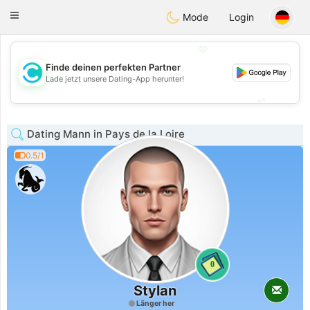
olombia
Citas
Toggle
Mode
Login
navigation
💖
Finde deinen perfekten Partner
💖
Lade jetzt unsere Dating-App herunter!
💕
💕
Dating Mann in Pays de la Loire
0.5/1
0
Stylan
Länger her