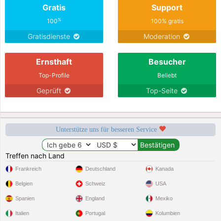
Gratis
Support
%
100
100% gratis
Gratisdienste
Moderation
Ernsthaft
Besucher
Top-Profile
Beliebt
Geprüft
Top-Seite
Unterstütze uns für besseren Service
Treffen nach Land
Frankreich
Deutschland
Kanada
Belgien
Schweiz
USA
Spanien
England
Mexiko
Italien
Portugal
Kolumbien