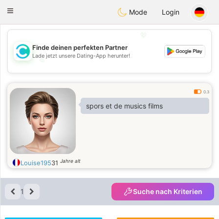
olombia
Citas
Toggle
Mode
Login
navigation
💖
Finde deinen perfekten Partner
Lade jetzt unsere Dating-App herunter!
💖
💕
💕
0.3
spors et de musics films
Jahre alt
Louise195
31
1
Suche nach Kriterien