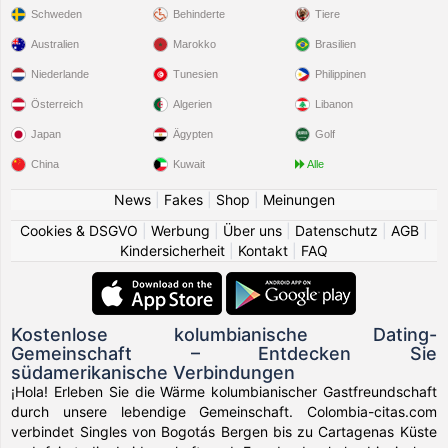
Schweden
Behinderte
Tiere
Australien
Marokko
Brasilien
Niederlande
Tunesien
Philippinen
Österreich
Algerien
Libanon
Japan
Ägypten
Golf
China
Kuwait
Alle
News
|
Fakes
|
Shop
|
Meinungen
Cookies & DSGVO
|
Werbung
|
Über uns
|
Datenschutz
|
AGB
|
Kindersicherheit
|
Kontakt
|
FAQ
Kostenlose kolumbianische Dating-
Gemeinschaft – Entdecken Sie
südamerikanische Verbindungen
¡Hola! Erleben Sie die Wärme kolumbianischer Gastfreundschaft
durch unsere lebendige Gemeinschaft. Colombia-citas.com
verbindet Singles von Bogotás Bergen bis zu Cartagenas Küste