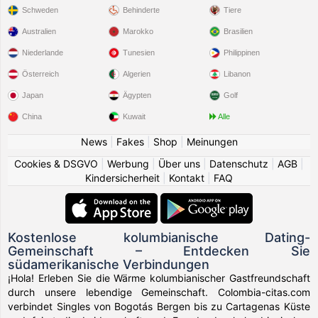
Schweden
Behinderte
Tiere
Australien
Marokko
Brasilien
Niederlande
Tunesien
Philippinen
Österreich
Algerien
Libanon
Japan
Ägypten
Golf
China
Kuwait
Alle
News
|
Fakes
|
Shop
|
Meinungen
Cookies & DSGVO
|
Werbung
|
Über uns
|
Datenschutz
|
AGB
|
Kindersicherheit
|
Kontakt
|
FAQ
Kostenlose kolumbianische Dating-
Gemeinschaft – Entdecken Sie
südamerikanische Verbindungen
¡Hola! Erleben Sie die Wärme kolumbianischer Gastfreundschaft
durch unsere lebendige Gemeinschaft. Colombia-citas.com
verbindet Singles von Bogotás Bergen bis zu Cartagenas Küste