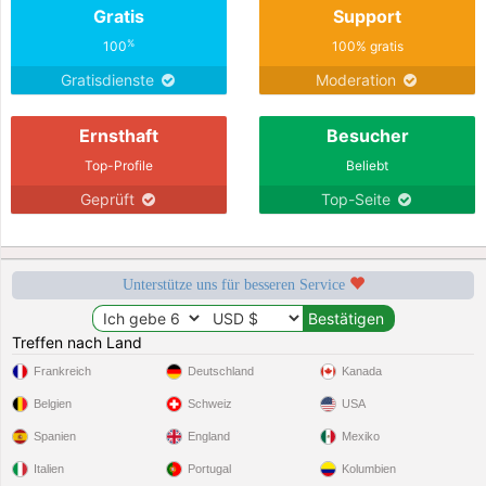
Gratis
Support
%
100
100% gratis
Gratisdienste
Moderation
Ernsthaft
Besucher
Top-Profile
Beliebt
Geprüft
Top-Seite
Unterstütze uns für besseren Service
Treffen nach Land
Frankreich
Deutschland
Kanada
Belgien
Schweiz
USA
Spanien
England
Mexiko
Italien
Portugal
Kolumbien