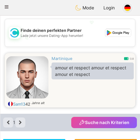
olombia
Citas
Toggle
Mode
Login
navigation
💖
Finde deinen perfekten Partner
Lade jetzt unsere Dating-App herunter!
💖
💕
💕
Martinique
0.8
amour et respect amour et respect
amour et respect
Jahre alt
Sam13
42
1
Suche nach Kriterien