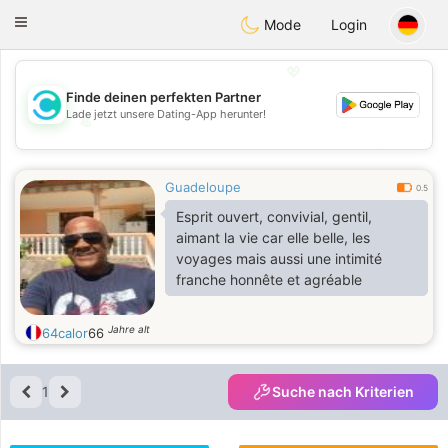
olombia
Citas
Toggle
Mode
Login
navigation
💖
Finde deinen perfekten Partner
Lade jetzt unsere Dating-App herunter!
💖
💕
💕
Guadeloupe
0.5
Esprit ouvert, convivial, gentil,
aimant la vie car elle belle, les
voyages mais aussi une intimité
franche honnête et agréable
Jahre alt
64calor
66
1
Suche nach Kriterien