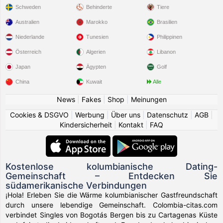
Schweden
Behinderte
Tiere
Australien
Marokko
Brasilien
Niederlande
Tunesien
Philippinen
Österreich
Algerien
Libanon
Japan
Ägypten
Golf
China
Kuwait
Alle
News
|
Fakes
|
Shop
|
Meinungen
Cookies & DSGVO
|
Werbung
|
Über uns
|
Datenschutz
|
AGB
|
Kindersicherheit
|
Kontakt
|
FAQ
Kostenlose kolumbianische Dating-
Gemeinschaft – Entdecken Sie
südamerikanische Verbindungen
¡Hola! Erleben Sie die Wärme kolumbianischer Gastfreundschaft
durch unsere lebendige Gemeinschaft. Colombia-citas.com
verbindet Singles von Bogotás Bergen bis zu Cartagenas Küste