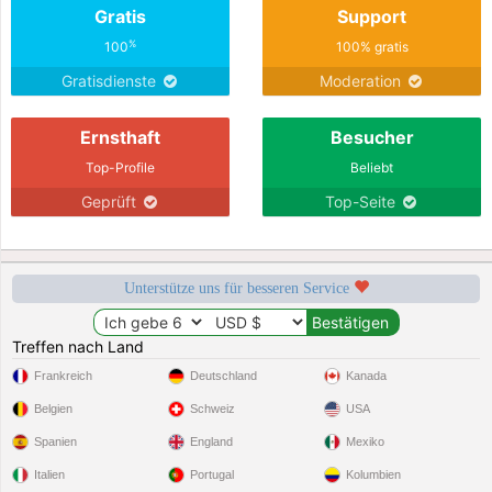
Gratis
Support
%
100
100% gratis
Gratisdienste
Moderation
Ernsthaft
Besucher
Top-Profile
Beliebt
Geprüft
Top-Seite
Unterstütze uns für besseren Service
Treffen nach Land
Frankreich
Deutschland
Kanada
Belgien
Schweiz
USA
Spanien
England
Mexiko
Italien
Portugal
Kolumbien