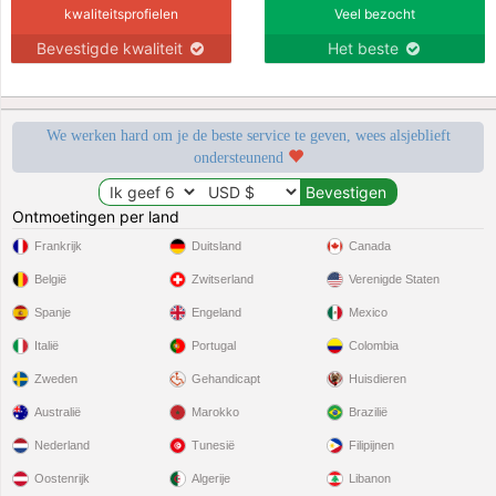
kwaliteitsprofielen
Veel bezocht
Bevestigde kwaliteit
Het beste
We werken hard om je de beste service te geven, wees alsjeblieft
ondersteunend
Ontmoetingen per land
Frankrijk
Duitsland
Canada
België
Zwitserland
Verenigde Staten
Spanje
Engeland
Mexico
Italië
Portugal
Colombia
Zweden
Gehandicapt
Huisdieren
Australië
Marokko
Brazilië
Nederland
Tunesië
Filipijnen
Oostenrijk
Algerije
Libanon