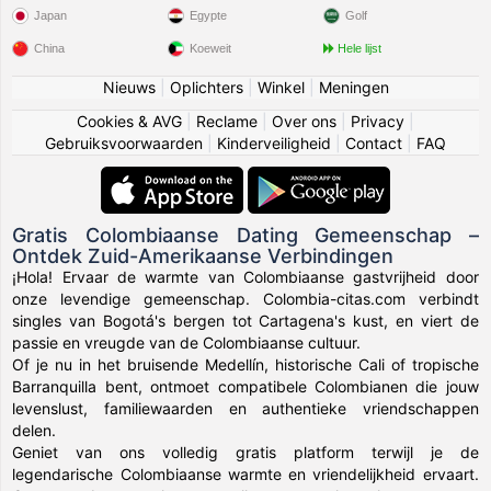
Japan
Egypte
Golf
China
Koeweit
Hele lijst
Nieuws
|
Oplichters
|
Winkel
|
Meningen
Cookies & AVG
|
Reclame
|
Over ons
|
Privacy
|
Gebruiksvoorwaarden
|
Kinderveiligheid
|
Contact
|
FAQ
Gratis Colombiaanse Dating Gemeenschap –
Ontdek Zuid-Amerikaanse Verbindingen
¡Hola! Ervaar de warmte van Colombiaanse gastvrijheid door
onze levendige gemeenschap. Colombia-citas.com verbindt
singles van Bogotá's bergen tot Cartagena's kust, en viert de
passie en vreugde van de Colombiaanse cultuur.
Of je nu in het bruisende Medellín, historische Cali of tropische
Barranquilla bent, ontmoet compatibele Colombianen die jouw
levenslust, familiewaarden en authentieke vriendschappen
delen.
Geniet van ons volledig gratis platform terwijl je de
legendarische Colombiaanse warmte en vriendelijkheid ervaart.