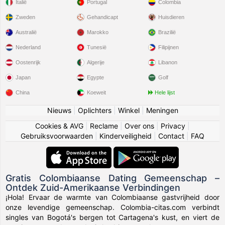
Italië
Portugal
Colombia
Zweden
Gehandicapt
Huisdieren
Australië
Marokko
Brazilië
Nederland
Tunesië
Filipijnen
Oostenrijk
Algerije
Libanon
Japan
Egypte
Golf
China
Koeweit
Hele lijst
Nieuws
|
Oplichters
|
Winkel
|
Meningen
Cookies & AVG
|
Reclame
|
Over ons
|
Privacy
|
Gebruiksvoorwaarden
|
Kinderveiligheid
|
Contact
|
FAQ
Gratis Colombiaanse Dating Gemeenschap –
Ontdek Zuid-Amerikaanse Verbindingen
¡Hola! Ervaar de warmte van Colombiaanse gastvrijheid door
onze levendige gemeenschap. Colombia-citas.com verbindt
singles van Bogotá's bergen tot Cartagena's kust, en viert de