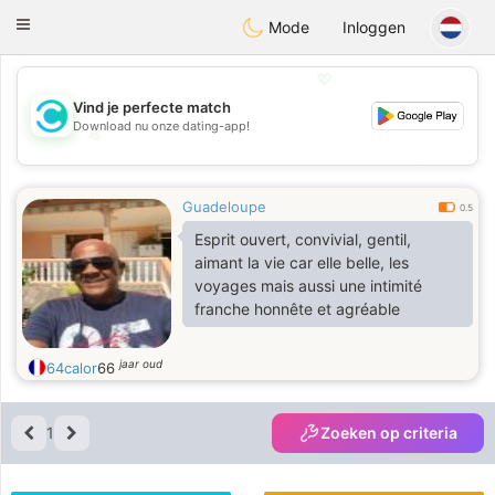
olombia
Citas
Toggle
Mode
Inloggen
navigation
💖
Vind je perfecte match
Download nu onze dating-app!
💖
💕
💕
Guadeloupe
0.5
Esprit ouvert, convivial, gentil,
aimant la vie car elle belle, les
voyages mais aussi une intimité
franche honnête et agréable
jaar oud
64calor
66
1
Zoeken op criteria