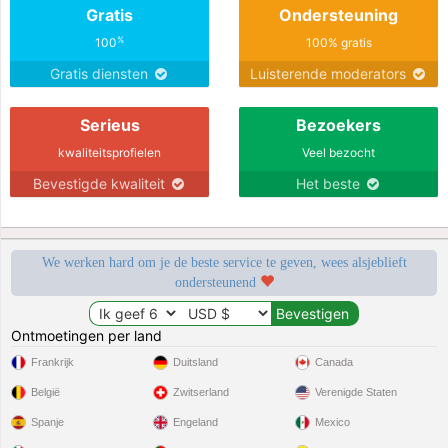
Gratis
Ondersteuning
%
100
100% gratis
Gratis diensten
Luisterende moderators
Serieus
Bezoekers
kwaliteitsprofielen
Veel bezocht
Bevestigde kwaliteit
Het beste
We werken hard om je de beste service te geven, wees alsjeblieft
ondersteunend
Ontmoetingen per land
Frankrijk
Duitsland
Canada
België
Zwitserland
Verenigde Staten
Spanje
Engeland
Mexico