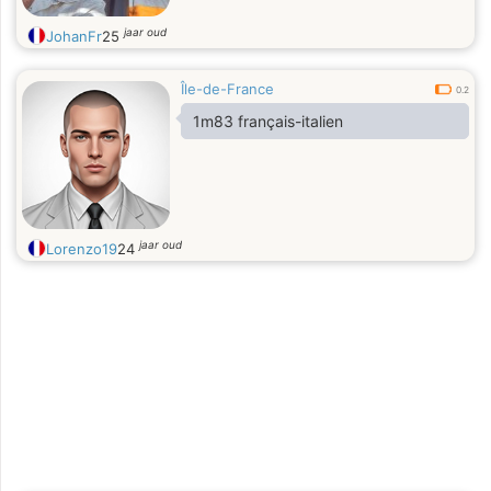
jaar oud
JohanFr
25
Île-de-France
0.2
1m83 français-italien
jaar oud
Lorenzo19
24