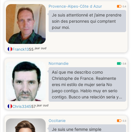
Provence-Alpes-Côte d Azur
0.4
Je suis attentionné et j’aime prendre
soin des personnes qui comptent
pour moi.
jaar oud
Franck13
55
Normandie
0.8
Así que me describo como
Christophe de France. Realmente
eres mi estilo de mujer seria No
juego contigo. Hablo muy en serio
contigo. Busco una relación seria y
duradera en el respeto mutuo sin
jaar oud
Chris3345
57
tabúes y transparencia y a ti. No
hay fronteras para el amado, ni para
Occitanie
el color de la piel ni religión para el
0.3
amado. Soy un hombre sencillo y
Je suis une femme simple