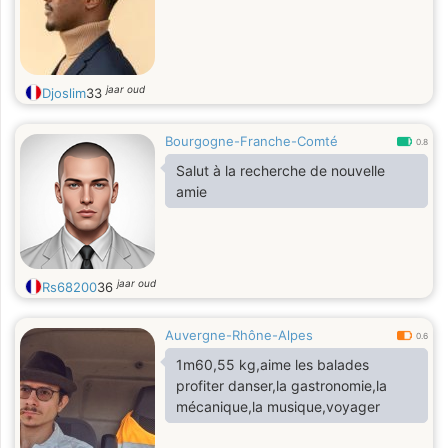
jaar oud
Djoslim
33
Bourgogne-Franche-Comté
0.8
Salut à la recherche de nouvelle
amie
jaar oud
Rs68200
36
Auvergne-Rhône-Alpes
0.6
1m60,55 kg,aime les balades
profiter danser,la gastronomie,la
mécanique,la musique,voyager