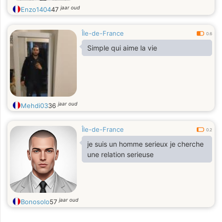
jaar oud
Enzo1404
47
Île-de-France
0.6
Simple qui aime la vie
jaar oud
Mehdi03
36
Île-de-France
0.2
je suis un homme serieux je cherche
une relation serieuse
jaar oud
Bonosolo
57