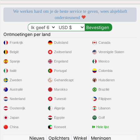
We werken hard om je de beste service te geven, wees alsjeblieft
ondersteunend
Ontmoetingen per land
Frankrijk
Duitsland
Canada
België
Zwitserland
Verenigde Staten
Spanje
Engeland
Mexico
Italië
Portugal
Colombia
Zweden
Gehandicapt
Huisdieren
Australië
Marokko
Brazilië
Nederland
Tunesië
Filipijnen
Oostenrijk
Algerije
Libanon
Japan
Egypte
Golf
China
Koeweit
Hele lijst
Nieuws
|
Oplichters
|
Winkel
|
Meningen