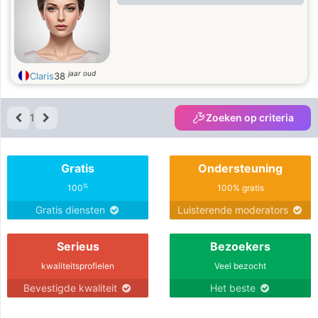
muy educado, romántico, ingenuo
con las mujeres. Muy burlona a
veces. Quejoso. Obstinado sin más,
escucho más a las mujeres que a mí
mismo.
jaar oud
Claris
38
1
Zoeken op criteria
Gratis
Ondersteuning
%
100
100% gratis
Gratis diensten
Luisterende moderators
Serieus
Bezoekers
kwaliteitsprofielen
Veel bezocht
Bevestigde kwaliteit
Het beste