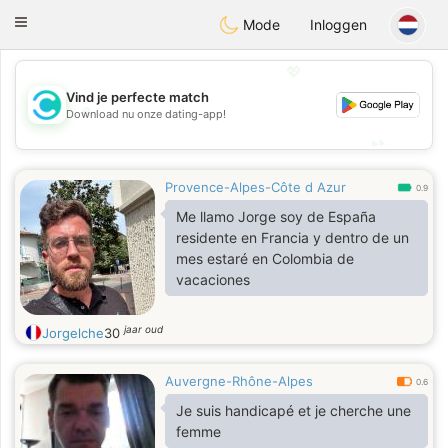
olombia
Citas
Toggle
Mode
Inloggen
navigation
💖
Vind je perfecte match
💖
Download nu onze dating-app!
💕
💕
Provence-Alpes-Côte d Azur
0.9
Me llamo Jorge soy de España
residente en Francia y dentro de un
mes estaré en Colombia de
vacaciones
jaar oud
Jorgelche
30
Auvergne-Rhône-Alpes
0.6
Je suis handicapé et je cherche une
femme