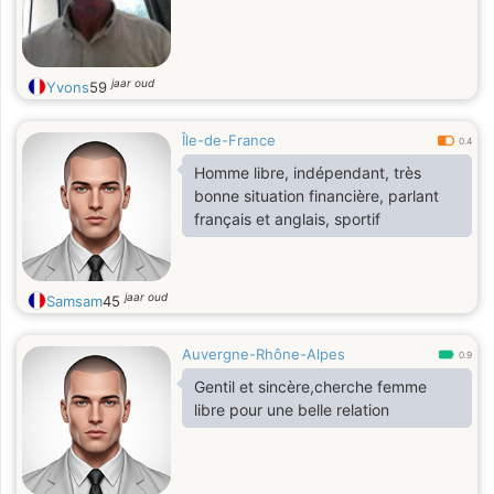
jaar oud
Yvons
59
Île-de-France
0.4
Homme libre, indépendant, très
bonne situation financière, parlant
français et anglais, sportif
jaar oud
Samsam
45
Auvergne-Rhône-Alpes
0.9
Gentil et sincère,cherche femme
libre pour une belle relation