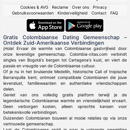
Cookies & AVG
|
Reclame
|
Over ons
|
Privacy
|
Gebruiksvoorwaarden
|
Kinderveiligheid
|
Contact
|
FAQ
Gratis Colombiaanse Dating Gemeenschap –
Ontdek Zuid-Amerikaanse Verbindingen
¡Hola! Ervaar de warmte van Colombiaanse gastvrijheid door
onze levendige gemeenschap. Colombia-citas.com verbindt
singles van Bogotá's bergen tot Cartagena's kust, en viert de
passie en vreugde van de Colombiaanse cultuur.
Of je nu in het bruisende Medellín, historische Cali of tropische
Barranquilla bent, ontmoet compatibele Colombianen die jouw
levenslust, familiewaarden en authentieke vriendschappen
delen.
Geniet van ons volledig gratis platform terwijl je de
legendarische Colombiaanse warmte en vriendelijkheid ervaart.
Geen verborgen kosten, alleen oprechte kansen voor
betekenisvolle verbindingen.
Duizenden Colombianen bouwen al mooie relaties op via onze
vertrouwde gemeenschap.
Laat de Colombiaanse spirit je naar je volgende geweldige