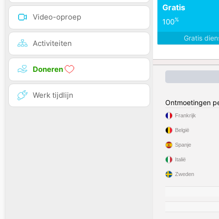
Gratis
Video-oproep
%
100
Gratis die
Activiteiten
Doneren
Werk tijdlijn
Ontmoetingen pe
Frankrijk
België
Spanje
Italië
Zweden