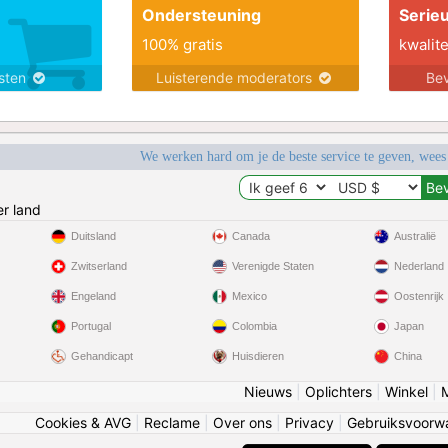
Ondersteuning
Serie
100% gratis
kwalite
nsten
Luisterende moderators
Bev
We werken hard om je de beste service te geven, wees
r land
Duitsland
Canada
Australië
Zwitserland
Verenigde Staten
Nederland
Engeland
Mexico
Oostenrijk
Portugal
Colombia
Japan
Gehandicapt
Huisdieren
China
Nieuws
|
Oplichters
|
Winkel
|
Cookies & AVG
|
Reclame
|
Over ons
|
Privacy
|
Gebruiksvoorw