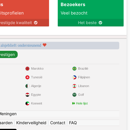
us
Bezoekers
itsprofielen
Veel bezocht
estigde kwaliteit
Het beste
 alsjeblieft ondersteunend
Marokko
Brazilië
Tunesië
Filipijnen
Algerije
Libanon
Egypte
Golf
Koeweit
Hele lijst
Meningen
aarden
|
Kinderveiligheid
|
Contact
|
FAQ