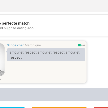
e perfecte match
d nu onze dating-app!
💖
💕
Schoelcher
Martinique
0.8
amour et respect amour et respect amour et
respect
d