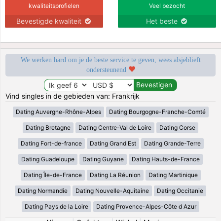
kwaliteitsprofielen
Veel bezocht
Bevestigde kwaliteit
Het beste
We werken hard om je de beste service te geven, wees alsjeblieft
ondersteunend
Vind singles in de gebieden van: Frankrijk
Dating Auvergne-Rhône-Alpes
Dating Bourgogne-Franche-Comté
Dating Bretagne
Dating Centre-Val de Loire
Dating Corse
Dating Fort-de-france
Dating Grand Est
Dating Grande-Terre
Dating Guadeloupe
Dating Guyane
Dating Hauts-de-France
Dating Île-de-France
Dating La Réunion
Dating Martinique
Dating Normandie
Dating Nouvelle-Aquitaine
Dating Occitanie
Dating Pays de la Loire
Dating Provence-Alpes-Côte d Azur