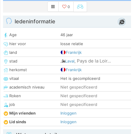
0
ledeninformatie
Age
46 jaar
hier voor
losse relatie
land
Frankrijk
Pays de la Loir...
stad
Laval
,
herkomst
Frankrijk
vitaal
Het is gecompliceerd
academisch niveau
Niet gespecificeerd
Roken
Niet gespecificeerd
job
Niet gespecificeerd
Mijn vrienden
Inloggen
Lid sinds
Inloggen