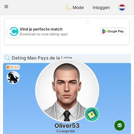
olombia
Citas
Toggle
Mode
Inloggen
navigation
💖
Vind je perfecte match
💖
Download nu onze dating-app!
💕
💕
Dating Man Pays de la Loire
0.3/1
0
Oliver53
Lange tijd