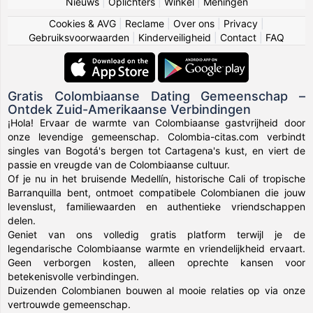
Nieuws
|
Oplichters
|
Winkel
|
Meningen
Cookies & AVG
|
Reclame
|
Over ons
|
Privacy
|
Gebruiksvoorwaarden
|
Kinderveiligheid
|
Contact
|
FAQ
Gratis Colombiaanse Dating Gemeenschap –
Ontdek Zuid-Amerikaanse Verbindingen
¡Hola! Ervaar de warmte van Colombiaanse gastvrijheid door
onze levendige gemeenschap. Colombia-citas.com verbindt
singles van Bogotá's bergen tot Cartagena's kust, en viert de
passie en vreugde van de Colombiaanse cultuur.
Of je nu in het bruisende Medellín, historische Cali of tropische
Barranquilla bent, ontmoet compatibele Colombianen die jouw
levenslust, familiewaarden en authentieke vriendschappen
delen.
Geniet van ons volledig gratis platform terwijl je de
legendarische Colombiaanse warmte en vriendelijkheid ervaart.
Geen verborgen kosten, alleen oprechte kansen voor
betekenisvolle verbindingen.
Duizenden Colombianen bouwen al mooie relaties op via onze
vertrouwde gemeenschap.