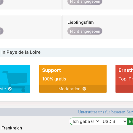
n
Nicht angegeben
Lieblingsfilm
n
Nicht angegeben
in Pays de la Loire
Support
Ernsth
100% gratis
Top-Pr
nste
Moderation
Unterstütze uns für besseren Se
: Frankreich