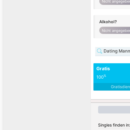
Nicht angegebe
Alkohol?
Nicht angegebe
Dating Mann 
Gratis
%
100
Gratisdie
Singles finden in