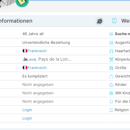
0
informationen
Wei
46 Jahre alt
Suche 
Unverbindliche Beziehung
Augenf
Frankreich
Haarfar
Pays de la Loir...
Laval
,
Körperb
Frankreich
Größe
Es kompliziert
Gewich
Nicht angegeben
Kinder
Nicht angegeben
Will Kin
Nicht angegeben
Für die
Login
Religion
Login