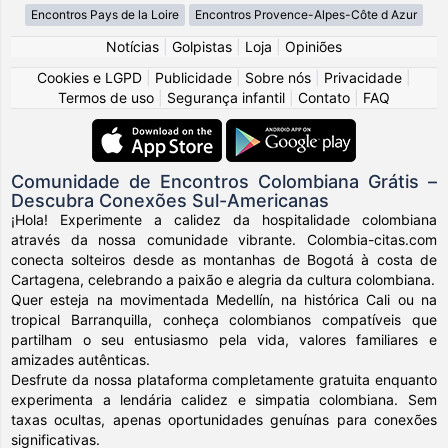
Encontros Pays de la Loire
Encontros Provence-Alpes-Côte d Azur
Notícias
|
Golpistas
|
Loja
|
Opiniões
Cookies e LGPD
|
Publicidade
|
Sobre nós
|
Privacidade
|
Termos de uso
|
Segurança infantil
|
Contato
|
FAQ
Comunidade de Encontros Colombiana Grátis –
Descubra Conexões Sul-Americanas
¡Hola! Experimente a calidez da hospitalidade colombiana
através da nossa comunidade vibrante. Colombia-citas.com
conecta solteiros desde as montanhas de Bogotá à costa de
Cartagena, celebrando a paixão e alegria da cultura colombiana.
Quer esteja na movimentada Medellín, na histórica Cali ou na
tropical Barranquilla, conheça colombianos compatíveis que
partilham o seu entusiasmo pela vida, valores familiares e
amizades autênticas.
Desfrute da nossa plataforma completamente gratuita enquanto
experimenta a lendária calidez e simpatia colombiana. Sem
taxas ocultas, apenas oportunidades genuínas para conexões
significativas.