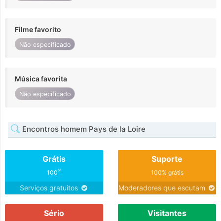
Filme favorito
Não especificado
Música favorita
Não especificado
Encontros homem Pays de la Loire
Grátis
Suporte
%
100
100% grátis
Serviços gratuitos
Moderadores que escutam
Sério
Visitantes