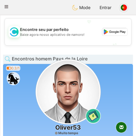
olombia
Citas
Toggle
Mode
Entrar
navigation
💖
Encontre seu par perfeito
💖
Baixe agora nosso aplicativo de namoro!
💕
💕
Encontros homem Pays de la Loire
0.3/1
0
Oliver53
Muito tempo