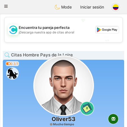
olombia
Citas
Toggle
Mode
Iniciar sesión
navigation
💖
Encuentra tu pareja perfecta
💖
¡Descarga nuestra app de citas ahora!
💕
💕
Citas Hombre Pays de la Loire
0.3/1
0
Oliver53
Mucho tiempo