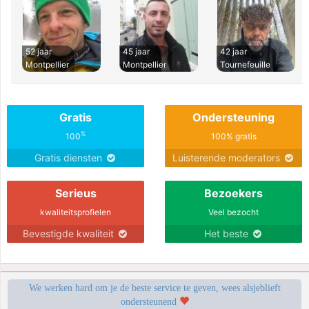
52 jaar
45 jaar
42 jaar
Montpellier
Montpellier
Tournefeuille
Gratis
Ondersteuning
%
100
100% gratis
Gratis diensten
Luisterende moderators
Serieus
Bezoekers
kwaliteitsprofielen
Veel bezocht
Bevestigde kwaliteit
Het beste
We werken hard om je de beste service te geven, wees alsjeblieft
ondersteunend