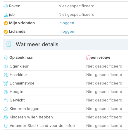
Roken
Niet gespecificeerd
job
Niet gespecificeerd
Mijn vrienden
Inloggen
Lid sinds
Inloggen
Wat meer details
Op zoek naar
een vrouw
Ogenkleur
Niet gespecificeerd
Haarkleur
Niet gespecificeerd
Lichaamstype
Niet gespecificeerd
Hoogte
Niet gespecificeerd
Gewicht
Niet gespecificeerd
Kinderen krijgen
Niet gespecificeerd
Kinderen willen hebben
Niet gespecificeerd
Verander Stad / Land voor de liefde
Niet gespecificeerd