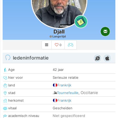
1
Djall
Lange tijd
0
ledeninformatie
Age
42 jaar
hier voor
Serieuze relatie
land
Frankrijk
Occitanie
stad
Tournefeuille
,
herkomst
Frankrijk
vitaal
Gescheiden
academisch niveau
Niet gespecificeerd