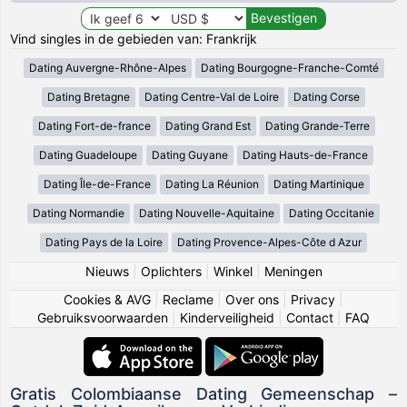
Vind singles in de gebieden van: Frankrijk
Dating Auvergne-Rhône-Alpes
Dating Bourgogne-Franche-Comté
Dating Bretagne
Dating Centre-Val de Loire
Dating Corse
Dating Fort-de-france
Dating Grand Est
Dating Grande-Terre
Dating Guadeloupe
Dating Guyane
Dating Hauts-de-France
Dating Île-de-France
Dating La Réunion
Dating Martinique
Dating Normandie
Dating Nouvelle-Aquitaine
Dating Occitanie
Dating Pays de la Loire
Dating Provence-Alpes-Côte d Azur
Nieuws
|
Oplichters
|
Winkel
|
Meningen
Cookies & AVG
|
Reclame
|
Over ons
|
Privacy
|
Gebruiksvoorwaarden
|
Kinderveiligheid
|
Contact
|
FAQ
Gratis Colombiaanse Dating Gemeenschap –