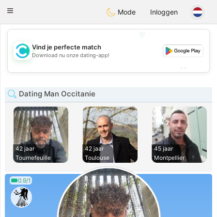
olombia
Citas
Toggle
Mode
Inloggen
navigation
💖
Vind je perfecte match
💖
Download nu onze dating-app!
💕
💕
Dating Man Occitanie
42 jaar
42 jaar
45 jaar
Tournefeuille
Toulouse
Montpellier
0.9/1