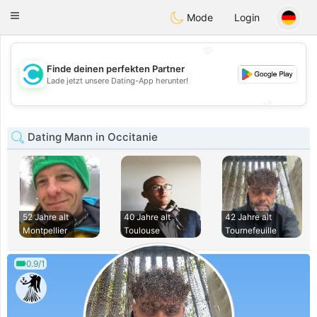
olombia
Citas
Toggle
Mode
Login
navigation
💖
Finde deinen perfekten Partner
💖
Lade jetzt unsere Dating-App herunter!
💕
💕
Dating Mann in Occitanie
52 Jahre alt
40 Jahre alt
42 Jahre alt
Montpellier
Toulouse
Tournefeuille
0.9/1