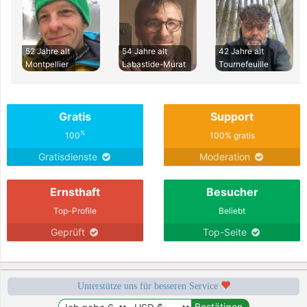
52 Jahre alt
54 Jahre alt
42 Jahre alt
Montpellier
Labastide-Murat
Tournefeuille
Gratis
Support
%
100
100% gratis
Gratisdienste
Moderation
Ernsthaft
Besucher
Top-Profile
Beliebt
Geprüft
Top-Seite
Unterstütze uns für besseren Service