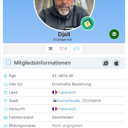
1
Djall
Länger her
0
Mitgliedsinformationen
Age
42 Jahre alt
Hier für
Ernsthafte Beziehung
Land
Frankreich
Occitanie
Stadt
Tournefeuille
,
Herkunft
Frankreich
Familienstand
Geschieden
Bildungsniveau
Nicht angegeben