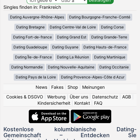
Singles finden in: Frankreich
Dating Auvergne-Rhône-Alpes
Dating Bourgogne-Franche-Comté
Dating Bretagne
Dating Centre-Val de Loire
Dating Corse
Dating Fort-de-france
Dating Grand Est
Dating Grande-Terre
Dating Guadeloupe
Dating Guyane
Dating Hauts-de-France
Dating Île-de-France
Dating La Réunion
Dating Martinique
Dating Normandie
Dating Nouvelle-Aquitaine
Dating Occitanie
Dating Pays de la Loire
Dating Provence-Alpes-Côte d Azur
News
|
Fakes
|
Shop
|
Meinungen
Cookies & DSGVO
|
Werbung
|
Über uns
|
Datenschutz
|
AGB
|
Kindersicherheit
|
Kontakt
|
FAQ
Kostenlose kolumbianische Dating-
Gemeinschaft – Entdecken Sie