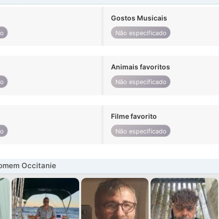
Gostos Musicais
do
Não especificado
Animais favoritos
do
Não especificado
Filme favorito
do
Não especificado
omem Occitanie