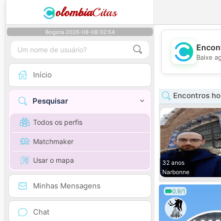
olombia
Citas
Bogota 2026-08-08 02:54
Encont
Baixe a
Início
Encontros ho
Pesquisar
Todos os perfis
Matchmaker
Usar o mapa
32 anos
Narbonne
Minhas Mensagens
0.9/1
Chat