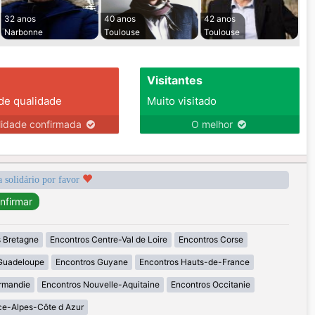
32 anos
40 anos
42 anos
Narbonne
Toulouse
Toulouse
Visitantes
 de qualidade
Muito visitado
lidade confirmada
O melhor
a solidário por favor
 Bretagne
Encontros Centre-Val de Loire
Encontros Corse
Guadeloupe
Encontros Guyane
Encontros Hauts-de-France
rmandie
Encontros Nouvelle-Aquitaine
Encontros Occitanie
ce-Alpes-Côte d Azur