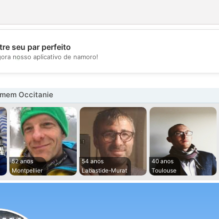
re seu par perfeito
💖
gora nosso aplicativo de namoro!
💕
mem Occitanie
52 anos
54 anos
40 anos
Montpellier
Labastide-Murat
Toulouse