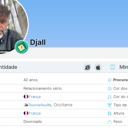
Djall
1
ntidade
Minh
42 anos
Procura
Relacionamento sério
Cor dos
França
Cor do 
Occitanie
Tournefeuille
,
Tipo de
França
Altura
Divorciado
Peso