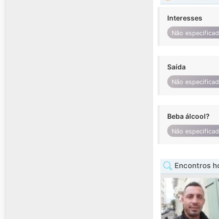
Interesses
Não especifica
Saída
Não especifica
Beba álcool?
Não especifica
Encontros h