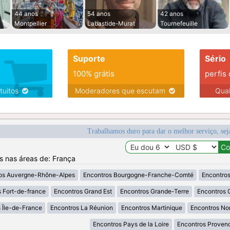
44 anos
54 anos
42 anos
Montpellier
Labastide-Murat
Tournefeuille
Suporte
Sério
100% grátis
perfis
tuitos
Moderadores que escutam
Qua
Trabalhamos duro para dar o melhor serviço, sej
os nas áreas de: França
os Auvergne-Rhône-Alpes
Encontros Bourgogne-Franche-Comté
Encontros
 Fort-de-france
Encontros Grand Est
Encontros Grande-Terre
Encontros 
 Île-de-France
Encontros La Réunion
Encontros Martinique
Encontros No
Encontros Pays de la Loire
Encontros Proven