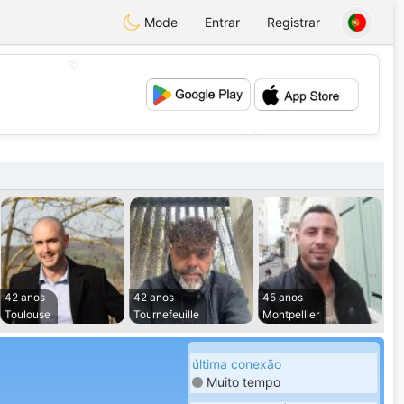
Mode
Entrar
Registrar
💖
💕
42 anos
42 anos
45 anos
Toulouse
Tournefeuille
Montpellier
última conexão
Muito tempo