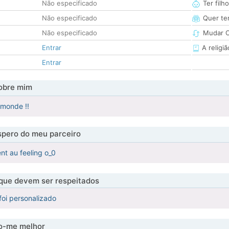
Não especificado
Ter filh
Não especificado
Quer ter
Não especificado
Mudar C
Entrar
A religiã
Entrar
obre mim
 monde !!
pero do meu parceiro
nt au feeling o_0
 que devem ser respeitados
foi personalizado
-me melhor