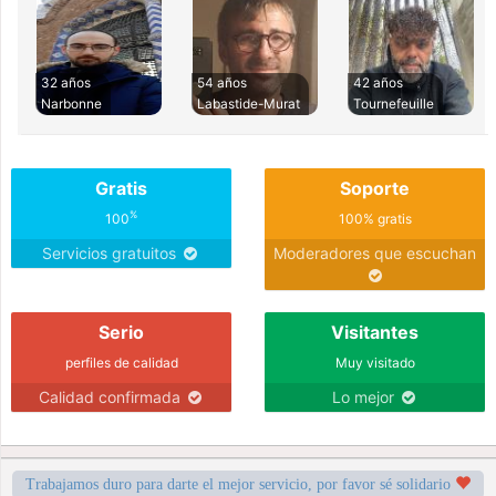
32 años
54 años
42 años
Narbonne
Labastide-Murat
Tournefeuille
Gratis
Soporte
%
100
100% gratis
Servicios gratuitos
Moderadores que escuchan
Serio
Visitantes
perfiles de calidad
Muy visitado
Calidad confirmada
Lo mejor
Trabajamos duro para darte el mejor servicio, por favor sé solidario