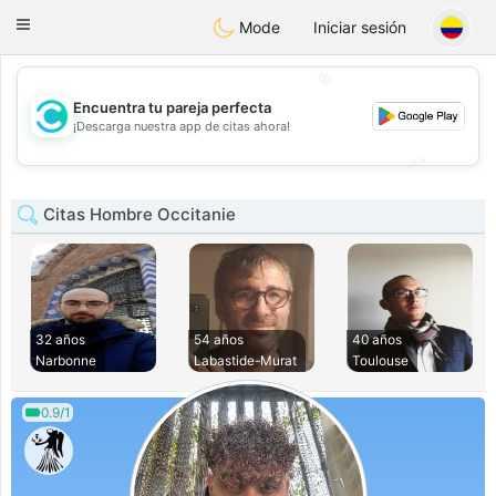
olombia
Citas
Toggle
Mode
Iniciar sesión
navigation
💖
Encuentra tu pareja perfecta
💖
¡Descarga nuestra app de citas ahora!
💕
💕
Citas Hombre Occitanie
32 años
54 años
40 años
Narbonne
Labastide-Murat
Toulouse
0.9/1