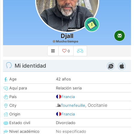
1
Djall
Mucho tiempo
0
Mi identidad
Age
42 años
Aquí para
Relación seria
País
Francia
Occitanie
City
Tournefeuille
,
Origin
Francia
Estado civil
Divorciado
Nivel académico
No especificado