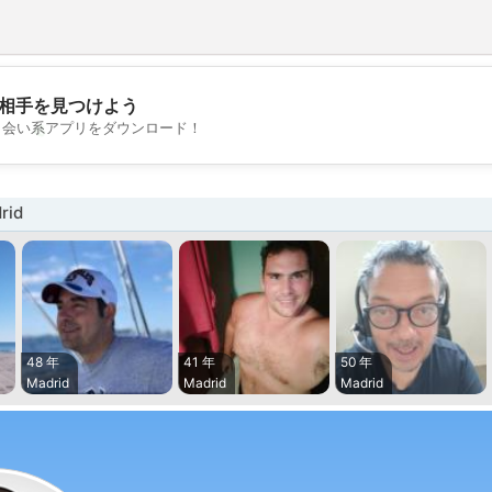
相手を見つけよう
💖
出会い系アプリをダウンロード！
💕
rid
48 年
41 年
50 年
Madrid
Madrid
Madrid