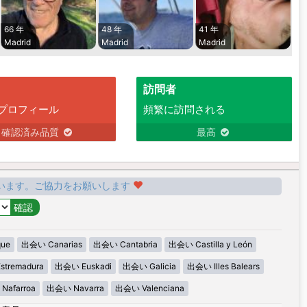
66 年
48 年
41 年
Madrid
Madrid
Madrid
訪問者
プロフィール
頻繁に訪問される
確認済み品質
最高
います。ご協力をお願いします
ue
出会い Canarias
出会い Cantabria
出会い Castilla y León
tremadura
出会い Euskadi
出会い Galicia
出会い Illes Balears
Nafarroa
出会い Navarra
出会い Valenciana