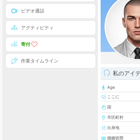
ビデオ通話
アクティビティ
寄付
作業タイムライン
私のアイ
Age
ここに
国
市区町村
出身地
婚姻状態