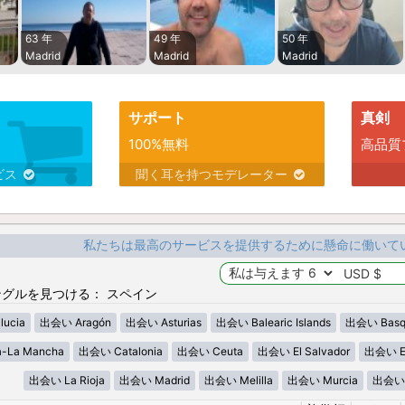
63 年
49 年
50 年
Madrid
Madrid
Madrid
サポート
真剣
100%無料
高品質
ビス
聞く耳を持つモデレーター
私たちは最高のサービスを提供するために懸命に働いて
グルを見つける： スペイン
ucia
出会い Aragón
出会い Asturias
出会い Balearic Islands
出会い Basq
a-La Mancha
出会い Catalonia
出会い Ceuta
出会い El Salvador
出会い Es
出会い La Rioja
出会い Madrid
出会い Melilla
出会い Murcia
出会い 