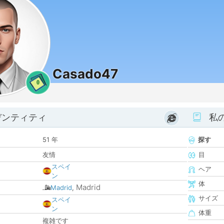
Casado47
0
デンティティ
私
51 年
探す
友情
目
スペイ
ヘア
ン
体
Madrid
Madrid
,
サイズ
スペイ
ン
体重
複雑です