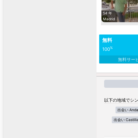
54 年
Madrid
無料
%
100
無料サー
以下の地域でシン
出会い Andal
出会い Castill