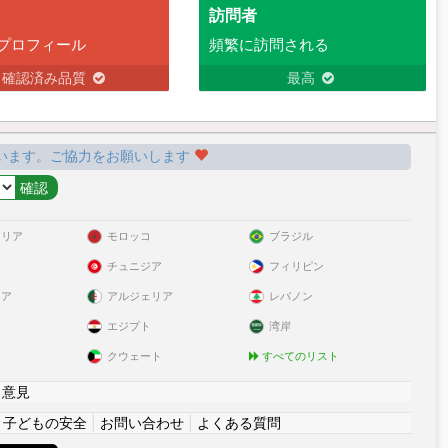
訪問者
プロフィール
頻繁に訪問される
確認済み品質
最高
います。ご協力をお願いします
ラリア
モロッコ
ブラジル
チュニジア
フィリピン
リア
アルジェリア
レバノン
エジプト
湾岸
クウェート
すべてのリスト
|
意見
|
子どもの安全
|
お問い合わせ
|
よくある質問