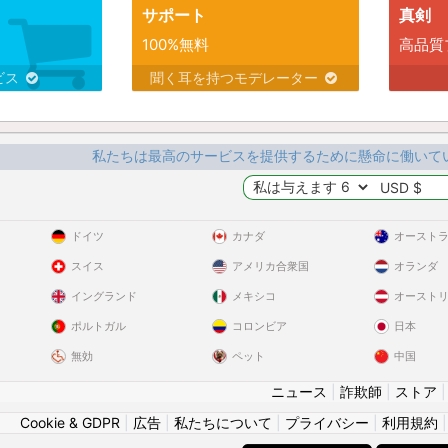
サポート
真剣
100%無料
高品質
ビス
聞く耳を持つモデレーター
私たちは最高のサービスを提供するために懸命に働いて
ドイツ
カナダ
オースト
スイス
アメリカ合衆国
オランダ
イングランド
メキシコ
オースト
ポルトガル
コロンビア
日本
無効
ペット
中国
ニュース
|
詐欺師
|
ストア
Cookie & GDPR
|
広告
|
私たちについて
|
プライバシー
|
利用規約