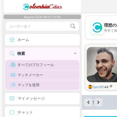
olombia
Citas
Bogota 2026-08-07 22:08
理想の
今すぐ
ホーム
検索
すべてのプロフィール
マッチメーカー
マップを使用
歳
Santi81
44
マイメッセージ
1
チャット