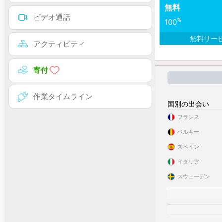
無料
ビデオ通話
%
100
無料サー
アクティビティ
寄付
作業タイムライン
国別の出会い
フランス
ベルギー
スペイン
イタリア
スウェーデン