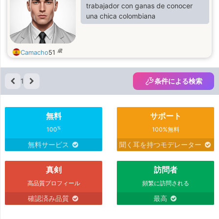
trabajador con ganas de conocer
una chica colombiana
歳
Camacho
51
1
条件による検索
無料
サポート
%
100
100%無料
無料サービス
聞く耳を持つモデレーター
真剣
訪問者
高品質プロフィール
頻繁に訪問される
確認済み品質
最高