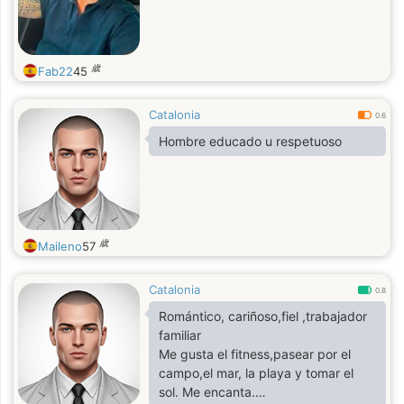
歳
Fab22
45
Catalonia
0.6
Hombre educado u respetuoso
歳
Maileno
57
Catalonia
0.8
Romántico, cariñoso,fiel ,trabajador
familiar
Me gusta el fitness,pasear por el
campo,el mar, la playa y tomar el
sol. Me encanta.