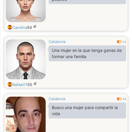
¡estoy emocionado por conocerte!
歳
Carolina
54
Catalonia
0.5
Una mujer en la que tenga ganas de
formar una familia
歳
Rafael71
55
Catalonia
0.6
Busco una mujer para compartir la
vida