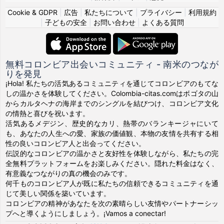
Cookie & GDPR
|
広告
|
私たちについて
|
プライバシー
|
利用規約
|
子どもの安全
|
お問い合わせ
|
よくある質問
無料コロンビア出会いコミュニティ - 南米のつなが
りを発見
¡Hola! 私たちの活気あるコミュニティを通じてコロンビアのもてな
しの温かさを体験してください。Colombia-citas.comはボゴタの山
からカルタヘナの海岸までのシングルを結びつけ、コロンビア文化
の情熱と喜びを祝います。
活気あるメデジン、歴史的なカリ、熱帯のバランキージャにいて
も、あなたの人生への愛、家族の価値観、本物の友情を共有する相
性の良いコロンビア人と出会ってください。
伝説的なコロンビアの温かさと友好性を体験しながら、私たちの完
全無料プラットフォームをお楽しみください。隠れた料金はなく、
有意義なつながりの真の機会のみです。
何千ものコロンビア人が既に私たちの信頼できるコミュニティを通
じて美しい関係を築いています。
コロンビアの精神があなたを次の素晴らしい友情やパートナーシッ
プへと導くようにしましょう。¡Vamos a conectar!