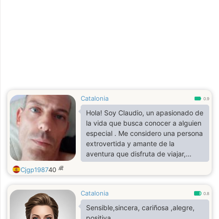
Catalonia
0.9
Hola! Soy Claudio, un apasionado de
la vida que busca conocer a alguien
especial . Me considero una persona
extrovertida y amante de la
aventura que disfruta de viajar,
cocinar y explorar nuevas culturas.
歳
Cjgp1987
40
Estoy aquí para encontrar una
conexión genuina y compartir
Catalonia
momentos divertidos e inolvidables.
0.8
Si valoras la honestidad, la lealtad y
Sensible,sincera, cariñosa ,alegre,
buscas una relación significativa,
positiva