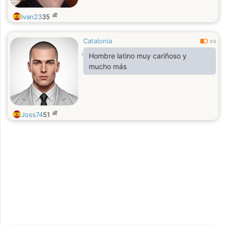
歳
Ivan23
35
Catalonia
0.5
Hombre latino muy cariñoso y
mucho más
歳
Joss74
51