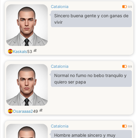
Catalonia
0.5
Sincero buena gente y con ganas de
vivir
歳
Kaskals
53
Catalonia
0.5
Normal no fumo no bebo tranquilo y
quiero ser papa
歳
Osaraaaa2
49
Catalonia
0.6
Hombre amable sincero y muy