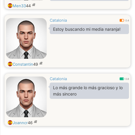
Salir a comer fuera,viajar y descubrir
歳
Men33
44
nuevos lugares , me gusta pasar
tiempo con mi pareja y mis hijos .
Catalonia
La familia es lo primero para mí .
0.4
Estoy buscando mi media naranja!
歳
Constantin
49
Catalonia
0.8
Lo más grande lo más gracioso y lo
más sincero
歳
Joanncr
46