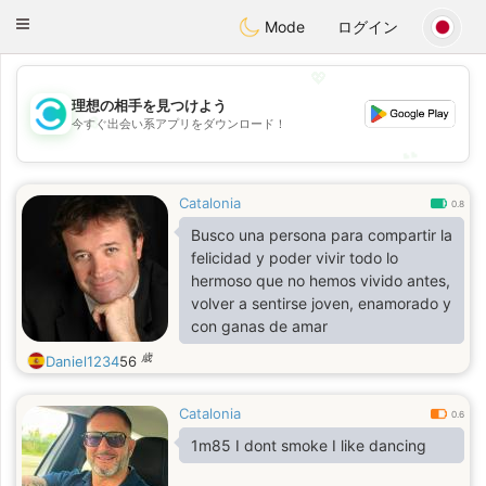
olombia
Citas
Toggle
Mode
ログイン
navigation
💖
理想の相手を見つけよう
💖
今すぐ出会い系アプリをダウンロード！
💕
💕
Catalonia
0.8
Busco una persona para compartir la
felicidad y poder vivir todo lo
hermoso que no hemos vivido antes,
volver a sentirse joven, enamorado y
con ganas de amar
歳
Daniel1234
56
Catalonia
0.6
1m85 I dont smoke I like dancing