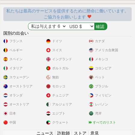
私たちは最高のサービスを提供するために懸命に働いています。
ご協力をお願いします
国別の出会い
フランス
ドイツ
カナダ
ベルギー
スイス
アメリカ合衆国
スペイン
イングランド
メキシコ
イタリア
ポルトガル
コロンビア
スウェーデン
無効
ペット
オーストラリア
モロッコ
ブラジル
オランダ
チュニジア
フィリピン
オーストリア
アルジェリア
レバノン
日本
エジプト
湾岸
中国
クウェート
すべてのリスト
ニュース
|
詐欺師
|
ストア
|
意見