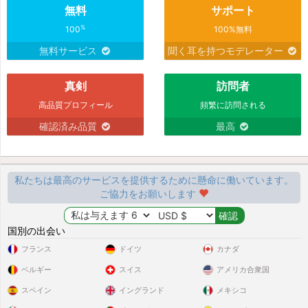
無料
サポート
%
100
100%無料
無料サービス
聞く耳を持つモデレーター
真剣
訪問者
高品質プロフィール
頻繁に訪問される
確認済み品質
最高
私たちは最高のサービスを提供するために懸命に働いています。
ご協力をお願いします
国別の出会い
フランス
ドイツ
カナダ
ベルギー
スイス
アメリカ合衆国
スペイン
イングランド
メキシコ