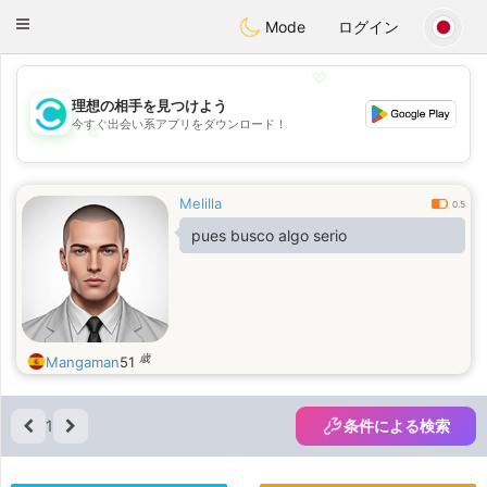
olombia
Citas
Toggle
Mode
ログイン
navigation
💖
理想の相手を見つけよう
今すぐ出会い系アプリをダウンロード！
💖
💕
💕
Melilla
0.5
pues busco algo serio
歳
Mangaman
51
1
条件による検索