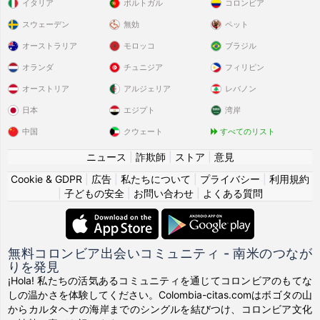
イタリア
ポルトガル
コロンビア
スウェーデン
無効
ペット
オーストラリア
モロッコ
ブラジル
オランダ
チュニジア
フィリピン
オーストリア
アルジェリア
レバノン
日本
エジプト
湾岸
中国
クウェート
すべてのリスト
ニュース
|
詐欺師
|
ストア
|
意見
Cookie & GDPR
|
広告
|
私たちについて
|
プライバシー
|
利用規約
|
子どもの安全
|
お問い合わせ
|
よくある質問
無料コロンビア出会いコミュニティ - 南米のつなが
りを発見
¡Hola! 私たちの活気あるコミュニティを通じてコロンビアのもてな
しの温かさを体験してください。Colombia-citas.comはボゴタの山
からカルタヘナの海岸までのシングルを結びつけ、コロンビア文化