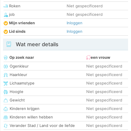
Roken
Niet gespecificeerd
job
Niet gespecificeerd
Mijn vrienden
Inloggen
Lid sinds
Inloggen
Wat meer details
Op zoek naar
een vrouw
Ogenkleur
Niet gespecificeerd
Haarkleur
Niet gespecificeerd
Lichaamstype
Niet gespecificeerd
Hoogte
Niet gespecificeerd
Gewicht
Niet gespecificeerd
Kinderen krijgen
Niet gespecificeerd
Kinderen willen hebben
Niet gespecificeerd
Verander Stad / Land voor de liefde
Niet gespecificeerd