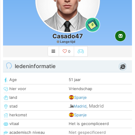
0
Casado47
Lange tijd
0
ledeninformatie
Age
51 jaar
hier voor
Vriendschap
land
Spanje
Madrid
stad
Madrid
,
herkomst
Spanje
vitaal
Het is gecompliceerd
academisch niveau
Niet gespecificeerd