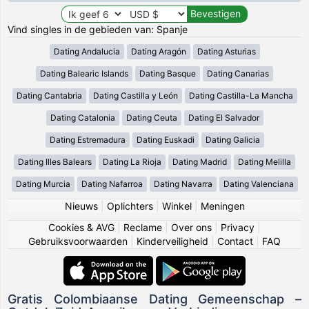
Vind singles in de gebieden van: Spanje
Dating Andalucia
Dating Aragón
Dating Asturias
Dating Balearic Islands
Dating Basque
Dating Canarias
Dating Cantabria
Dating Castilla y León
Dating Castilla-La Mancha
Dating Catalonia
Dating Ceuta
Dating El Salvador
Dating Estremadura
Dating Euskadi
Dating Galicia
Dating Illes Balears
Dating La Rioja
Dating Madrid
Dating Melilla
Dating Murcia
Dating Nafarroa
Dating Navarra
Dating Valenciana
Nieuws
|
Oplichters
|
Winkel
|
Meningen
Cookies & AVG
|
Reclame
|
Over ons
|
Privacy
|
Gebruiksvoorwaarden
|
Kinderveiligheid
|
Contact
|
FAQ
Gratis Colombiaanse Dating Gemeenschap –