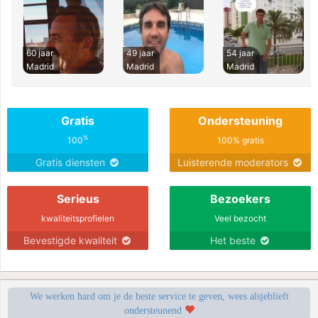
60 jaar
49 jaar
54 jaar
Madrid
Madrid
Madrid
Gratis
Ondersteuning
%
100
100% gratis
Gratis diensten
Luisterende moderators
Serieus
Bezoekers
kwaliteitsprofielen
Veel bezocht
Bevestigde kwaliteit
Het beste
We werken hard om je de beste service te geven, wees alsjeblieft
ondersteunend