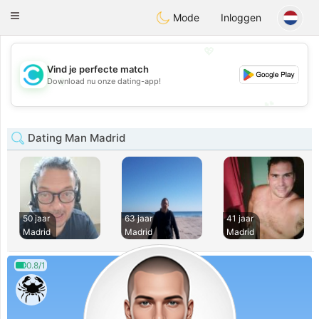
olombia
Citas
Toggle
Mode
Inloggen
navigation
💖
Vind je perfecte match
💖
Download nu onze dating-app!
💕
💕
Dating Man Madrid
50 jaar
63 jaar
41 jaar
Madrid
Madrid
Madrid
0.8/1