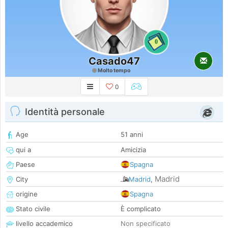
0
Casado47
Molto tempo
0
Identità personale
Age
51 anni
qui a
Amicizia
Paese
Spagna
Madrid
City
Madrid
,
origine
Spagna
Stato civile
È complicato
livello accademico
Non specificato