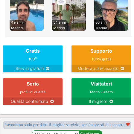
49 anni
54 anni
66 anni
Madrid
Madrid
Madrid
Gratis
Supporto
%
100
100% gratis
Servizi gratuiti
Moderatori in ascolto
Serio
Visitatori
profili di qualità
Molto visitato
Qualità confermata
Il migliore
Lavoriamo sodo per darti il miglior servizio, per favore sii di supporto