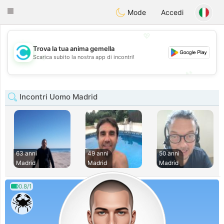
olombia
Citas
Toggle
Mode
Accedi
navigation
💖
Trova la tua anima gemella
💖
Scarica subito la nostra app di incontri!
💕
💕
Incontri Uomo Madrid
63 anni
49 anni
50 anni
Madrid
Madrid
Madrid
0.8/1