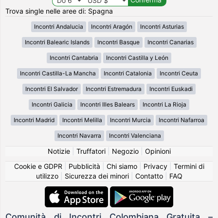
Trova single nelle aree di: Spagna
Incontri Andalucia
Incontri Aragón
Incontri Asturias
Incontri Balearic Islands
Incontri Basque
Incontri Canarias
Incontri Cantabria
Incontri Castilla y León
Incontri Castilla-La Mancha
Incontri Catalonia
Incontri Ceuta
Incontri El Salvador
Incontri Estremadura
Incontri Euskadi
Incontri Galicia
Incontri Illes Balears
Incontri La Rioja
Incontri Madrid
Incontri Melilla
Incontri Murcia
Incontri Nafarroa
Incontri Navarra
Incontri Valenciana
Notizie
|
Truffatori
|
Negozio
|
Opinioni
Cookie e GDPR
|
Pubblicità
|
Chi siamo
|
Privacy
|
Termini di
utilizzo
|
Sicurezza dei minori
|
Contatto
|
FAQ
Comunità di Incontri Colombiana Gratuita –