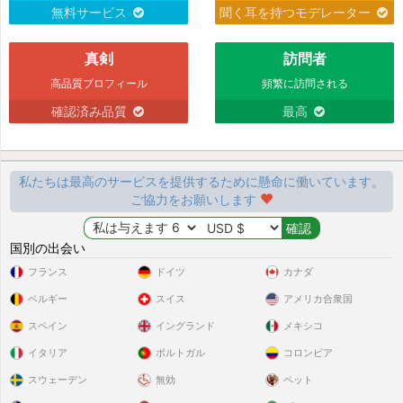
無料サービス
聞く耳を持つモデレーター
真剣
訪問者
高品質プロフィール
頻繁に訪問される
確認済み品質
最高
私たちは最高のサービスを提供するために懸命に働いています。
ご協力をお願いします
国別の出会い
フランス
ドイツ
カナダ
ベルギー
スイス
アメリカ合衆国
スペイン
イングランド
メキシコ
イタリア
ポルトガル
コロンビア
スウェーデン
無効
ペット