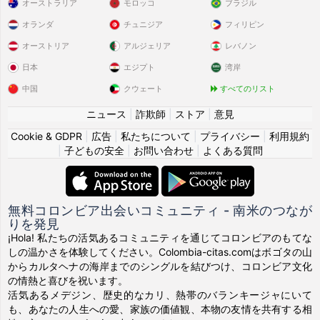
オーストラリア
モロッコ
ブラジル
オランダ
チュニジア
フィリピン
オーストリア
アルジェリア
レバノン
日本
エジプト
湾岸
中国
クウェート
すべてのリスト
ニュース
|
詐欺師
|
ストア
|
意見
Cookie & GDPR
|
広告
|
私たちについて
|
プライバシー
|
利用規約
|
子どもの安全
|
お問い合わせ
|
よくある質問
無料コロンビア出会いコミュニティ - 南米のつなが
りを発見
¡Hola! 私たちの活気あるコミュニティを通じてコロンビアのもてな
しの温かさを体験してください。Colombia-citas.comはボゴタの山
からカルタヘナの海岸までのシングルを結びつけ、コロンビア文化
の情熱と喜びを祝います。
活気あるメデジン、歴史的なカリ、熱帯のバランキージャにいて
も、あなたの人生への愛、家族の価値観、本物の友情を共有する相