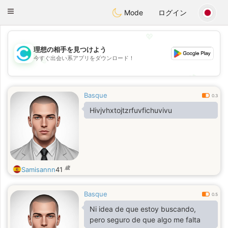
olombia
Citas
Toggle
Mode
ログイン
navigation
💖
理想の相手を見つけよう
今すぐ出会い系アプリをダウンロード！
💖
💕
💕
Basque
0.3
Hivjvhxtojtzrfuvfichuvivu
歳
Samisannn
41
Basque
0.5
Ni idea de que estoy buscando,
pero seguro de que algo me falta