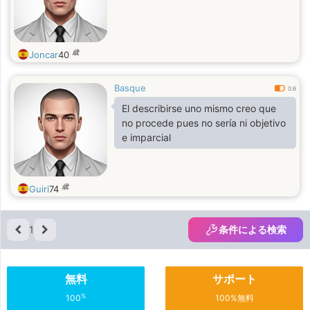
歳
Joncar
40
Basque
0.6
El describirse uno mismo creo que
no procede pues no sería ni objetivo
e imparcial
歳
Guiri
74
1
条件による検索
無料
サポート
%
100
100%無料