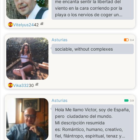
me encanta sentir la libertad del
viento en la cara corriendo por la
playa o los nervios de coger un
avión e irme de aventura a algún
歳
Vitelyus24
42
sitio
Asturias
0.4
sociable, without complexes
歳
Vika332
30
Asturias
0.9
Hola Me llamo Victor, soy de España,
pero ciudadano del mundo.
Mi descripción resumida
es: Romántico, humano, creativo,
fiel, filántropo, espiritual, tenaz y