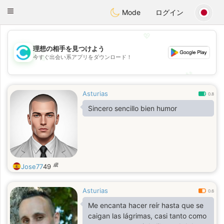
olombia
Citas
Toggle
Mode
ログイン
navigation
💖
理想の相手を見つけよう
💖
今すぐ出会い系アプリをダウンロード！
💕
💕
Asturias
0.8
Sincero sencillo bien humor
歳
Jose77
49
Asturias
0.6
Me encanta hacer reír hasta que se
caigan las lágrimas, casi tanto como