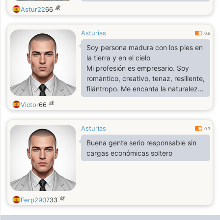
trabajador. Me gusta mi profesión
歳
Astur22
66
porque puedo trabajar en cualquier
lugar del planeta. Amo el campo, el
Asturias
viaje, las culturas, los animales, oler
0.6
la tierra y la hierba mojada. Me
Soy persona madura con los pies en
gusta hacer deporte moderado.
la tierra y en el cielo
Mi profesión es empresario. Soy
romántico, creativo, tenaz, resiliente,
filántropo. Me encanta la naturaleza,
los viajes y el hogar con mi pareja.
歳
Victor
66
Igualmente reuniones y comidas
familiares con mi familia (Padres, mis
Asturias
hijos, hermanos, amigos).
0.3
Buena gente serio responsable sin
cargas económicas soltero
歳
Ferp2907
33