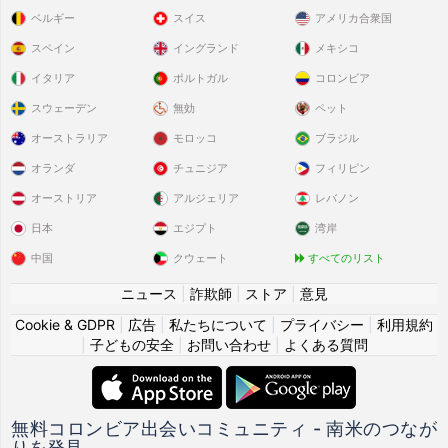
ベルギー
スイス
アメリカ合衆国
スペイン
イングランド
メキシコ
イタリア
ポルトガル
コロンビア
スウェーデン
無効
ペット
オーストラリア
モロッコ
ブラジル
オランダ
チュニジア
フィリピン
オーストリア
アルジェリア
レバノン
日本
エジプト
湾岸
中国
クウェート
すべてのリスト
ニュース
|
詐欺師
|
ストア
|
意見
Cookie & GDPR
|
広告
|
私たちについて
|
プライバシー
|
利用規約
|
子どもの安全
|
お問い合わせ
|
よくある質問
無料コロンビア出会いコミュニティ - 南米のつなが
りを発見