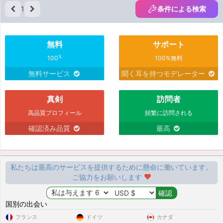
1
条件による検索
無料
サポート
%
100
100%無料
無料サービス
聞く耳を持つモデレーター
真剣
訪問者
高品質プロフィール
頻繁に訪問される
確認済み品質
最高
私たちは最高のサービスを提供するために懸命に働いています。
ご協力をお願いします
国別の出会い
フランス
ドイツ
カナダ