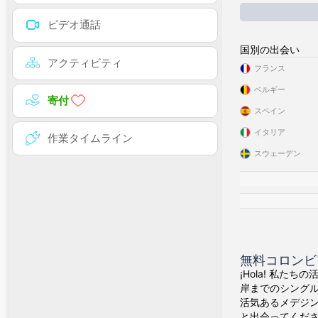
ビデオ通話
国別の出会い
アクティビティ
フランス
ベルギー
寄付
スペイン
イタリア
作業タイムライン
スウェーデン
無料コロンビ
¡Hola! 私た
岸までのシング
活気あるメデジ
と出会ってくだ