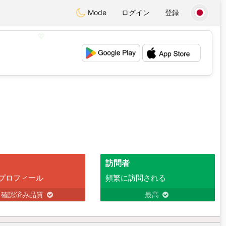
Mode
ログイン
登録
💖
💕
訪問者
プロフィール
頻繁に訪問される
確認済み品質
最高