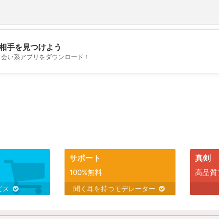
相手を見つけよう
出会い系アプリをダウンロード！
💖
💕
サポート
真剣
100%無料
高品質
ビス
聞く耳を持つモデレーター