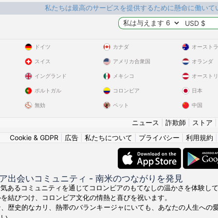
私たちは最高のサービスを提供するために懸命に働いて
ドイツ
カナダ
オースト
スイス
アメリカ合衆国
オランダ
イングランド
メキシコ
オースト
ポルトガル
コロンビア
日本
無効
ペット
中国
ニュース
|
詐欺師
|
ストア
Cookie & GDPR
|
広告
|
私たちについて
|
プライバシー
|
利用規約
ア出会いコミュニティ - 南米のつながりを発見
ちの活気あるコミュニティを通じてコロンビアのもてなしの温かさを体験してくださ
ルを結びつけ、コロンビア文化の情熱と喜びを祝います。
ン、歴史的なカリ、熱帯のバランキージャにいても、あなたの人生への
さい。