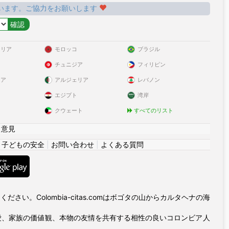
います。ご協力をお願いします
ラリア
モロッコ
ブラジル
チュニジア
フィリピン
リア
アルジェリア
レバノン
エジプト
湾岸
クウェート
すべてのリスト
|
意見
|
子どもの安全
|
お問い合わせ
|
よくある質問
い。Colombia-citas.comはボゴタの山からカルタヘナの海
愛、家族の価値観、本物の友情を共有する相性の良いコロンビア人