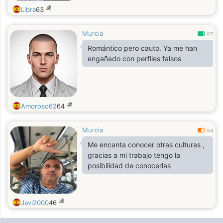
歳
Libra
63
Murcia
0.7
Romántico pero cauto. Ya me han
engañado con perfiles falsos
歳
Amoroso62
64
Murcia
0.4
Me encanta conocer otras culturas ,
gracias a mi trabajo tengo la
posibilidad de conocerlas
歳
Javi2000
46