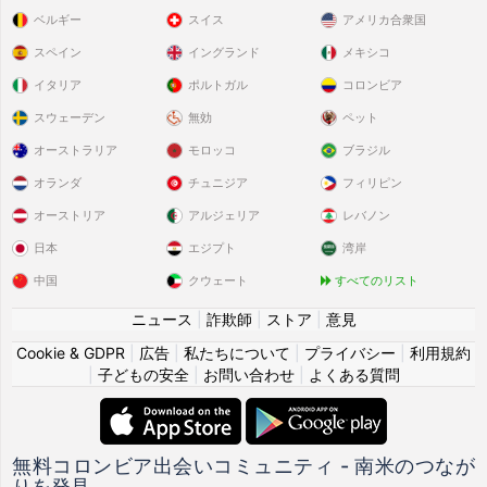
ベルギー
スイス
アメリカ合衆国
スペイン
イングランド
メキシコ
イタリア
ポルトガル
コロンビア
スウェーデン
無効
ペット
オーストラリア
モロッコ
ブラジル
オランダ
チュニジア
フィリピン
オーストリア
アルジェリア
レバノン
日本
エジプト
湾岸
中国
クウェート
すべてのリスト
ニュース
|
詐欺師
|
ストア
|
意見
Cookie & GDPR
|
広告
|
私たちについて
|
プライバシー
|
利用規約
|
子どもの安全
|
お問い合わせ
|
よくある質問
無料コロンビア出会いコミュニティ - 南米のつなが
りを発見