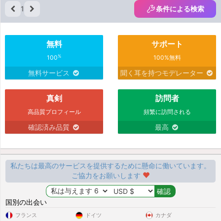
1
条件による検索
無料
サポート
%
100
100%無料
無料サービス
聞く耳を持つモデレーター
真剣
訪問者
高品質プロフィール
頻繁に訪問される
確認済み品質
最高
私たちは最高のサービスを提供するために懸命に働いています。
ご協力をお願いします
国別の出会い
フランス
ドイツ
カナダ