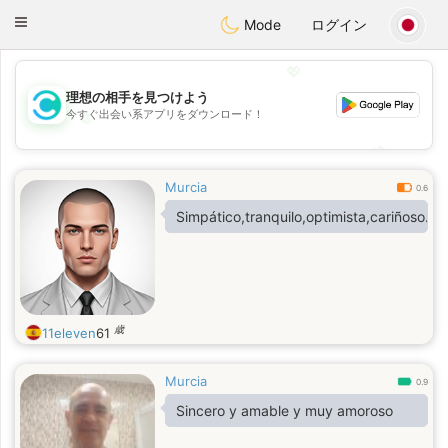
olombia
Citas
Toggle
Mode
ログイン
navigation
💖
理想の相手を見つけよう
今すぐ出会い系アプリをダウンロード！
💖
💕
💕
Murcia
0.6
Simpático,tranquilo,optimista,cariñoso.
歳
11eleven
61
Murcia
0.9
Sincero y amable y muy amoroso