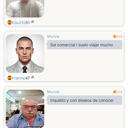
歳
Edu233
51
Murcia
0.6
Soi comercial i suelo viajar mucho
歳
Franmp
47
Murcia
0.5
Inquieto y con deseos de conocer