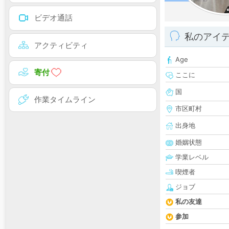
ビデオ通話
私のアイ
アクティビティ
Age
寄付
ここに
国
作業タイムライン
市区町村
出身地
婚姻状態
学業レベル
喫煙者
ジョブ
私の友達
参加