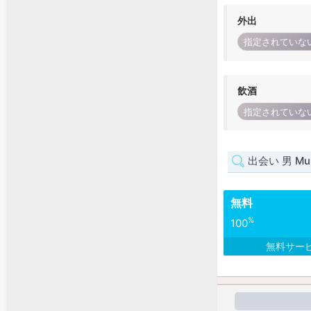
外出
指定されていな
飲酒
指定されていな
出会い 男 Mur
無料
%
100
無料サー