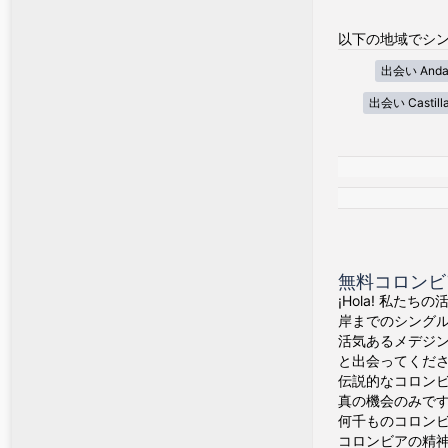
以下の地域でシン
出会い Andal
出会い Castill
無料コロンビ
¡Hola! 私た
岸までのシング
活気あるメデジ
と出会ってくだ
伝説的なコロン
真の機会のみで
何千ものコロン
コロンビアの精神が