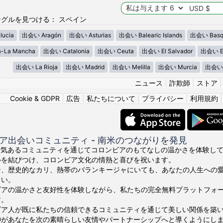
グルを見つける： スペイン
ucia
出会い Aragón
出会い Asturias
出会い Balearic Islands
出会い Basq
a-La Mancha
出会い Catalonia
出会い Ceuta
出会い El Salvador
出会い Es
出会い La Rioja
出会い Madrid
出会い Melilla
出会い Murcia
出会い 
ニュース
|
詐欺師
|
ストア
Cookie & GDPR
|
広告
|
私たちについて
|
プライバシー
|
利用規約
ア出会いコミュニティ - 南米のつながりを発見
ちの活気あるコミュニティを通じてコロンビアのもてなしの温かさを体験してくださ
ルを結びつけ、コロンビア文化の情熱と喜びを祝います。
ン、歴史的なカリ、熱帯のバランキージャにいても、あなたの人生への
さい。
ビアの温かさと友好性を体験しながら、私たちの完全無料プラットフォ
す。
ビア人が既に私たちの信頼できるコミュニティを通じて美しい関係を築
あなたを次の素晴らしい友情やパートナーシップへと導くようにしましょう。¡V