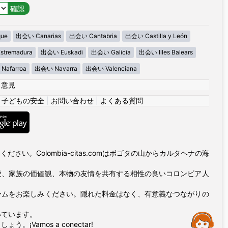
ue
出会い Canarias
出会い Cantabria
出会い Castilla y León
tremadura
出会い Euskadi
出会い Galicia
出会い Illes Balears
Nafarroa
出会い Navarra
出会い Valenciana
|
意見
|
子どもの安全
|
お問い合わせ
|
よくある質問
い。Colombia-citas.comはボゴタの山からカルタヘナの海
愛、家族の価値観、本物の友情を共有する相性の良いコロンビア人
ームをお楽しみください。隠れた料金はなく、有意義なつながりの
いています。
Assistance
amos a conectar!