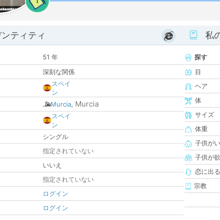
1
デンティティ
私
51 年
探す
深刻な関係
目
スペイ
ヘア
ン
体
Murcia
Murcia
,
サイズ
スペイ
ン
体重
シングル
子供が
指定されていない
子供が
いいえ
恋に出
指定されていない
宗教
ログイン
ログイン