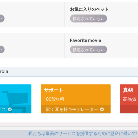
お気に入りのペット
い
指定されていない
Favorite movie
い
指定されていない
cia
サポート
真剣
100%無料
高品質
ビス
聞く耳を持つモデレーター
私たちは最高のサービスを提供するために懸命に働いて