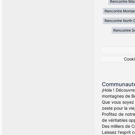
Rencontre Mai
Rencontre Monta
Rencontre North C
Rencontre So
Cook
Communauté 
¡Hola ! Découvre
montagnes de Bog
Que vous soyez d
zeste pour la vie
Profitez de notr
de véritables op
Des milliers de 
Laissez l'esprit