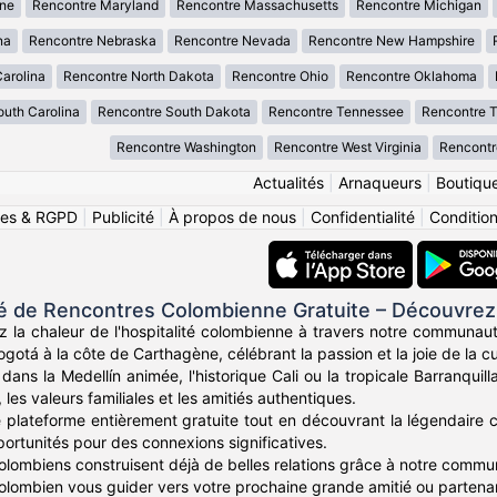
ne
Rencontre Maryland
Rencontre Massachusetts
Rencontre Michigan
na
Rencontre Nebraska
Rencontre Nevada
Rencontre New Hampshire
arolina
Rencontre North Dakota
Rencontre Ohio
Rencontre Oklahoma
uth Carolina
Rencontre South Dakota
Rencontre Tennessee
Rencontre 
Rencontre Washington
Rencontre West Virginia
Rencontr
Actualités
|
Arnaqueurs
|
Boutiqu
ies & RGPD
|
Publicité
|
À propos de nous
|
Confidentialité
|
Conditions
de Rencontres Colombienne Gratuite – Découvrez
z la chaleur de l'hospitalité colombienne à travers notre communau
otá à la côte de Carthagène, célébrant la passion et la joie de la c
ans la Medellín animée, l'historique Cali ou la tropicale Barranqui
, les valeurs familiales et les amitiés authentiques.
e plateforme entièrement gratuite tout en découvrant la légendaire c
portunités pour des connexions significatives.
Colombiens construisent déjà de belles relations grâce à notre comm
 colombien vous guider vers votre prochaine grande amitié ou partenar