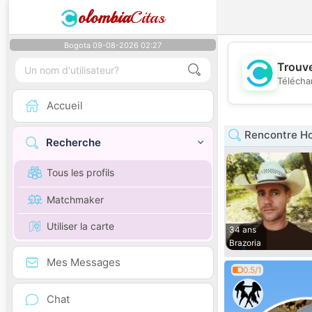
olombia
Citas
Bogota 09-08-2026 02:27
Trouve
Télécha
Accueil
Rencontre H
Recherche
Tous les profils
Matchmaker
Utiliser la carte
34 ans
Brazoria
Mes Messages
0.5/1
Chat