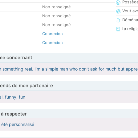
Possède
Non renseigné
Veut av
Non renseigné
Déména
Non renseigné
La religi
Connexion
Connexion
me concernant
for something real. I’m a simple man who don’t ask for much but apprec
tends de mon partenaire
al, funny, fun
 à respecter
a été personnalisé