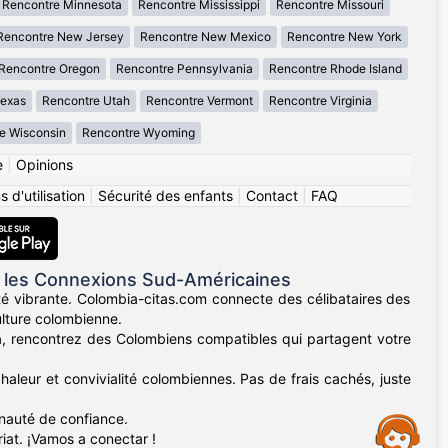
Rencontre Minnesota
Rencontre Mississippi
Rencontre Missouri
Rencontre New Jersey
Rencontre New Mexico
Rencontre New York
Rencontre Oregon
Rencontre Pennsylvania
Rencontre Rhode Island
Texas
Rencontre Utah
Rencontre Vermont
Rencontre Virginia
e Wisconsin
Rencontre Wyoming
e
|
Opinions
 d'utilisation
|
Sécurité des enfants
|
Contact
|
FAQ
 les Connexions Sud-Américaines
té vibrante. Colombia-citas.com connecte des célibataires des
ulture colombienne.
lla, rencontrez des Colombiens compatibles qui partagent votre
haleur et convivialité colombiennes. Pas de frais cachés, juste
unauté de confiance.
Assistance
iat. ¡Vamos a conectar !