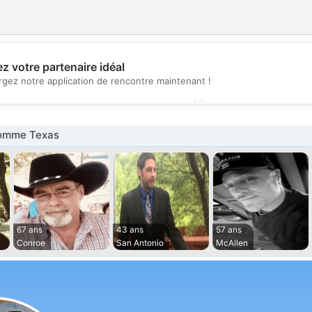
💖
z votre partenaire idéal
rgez notre application de rencontre maintenant !
💕
omme Texas
67 ans
43 ans
57 ans
Conroe
San Antonio
McAllen