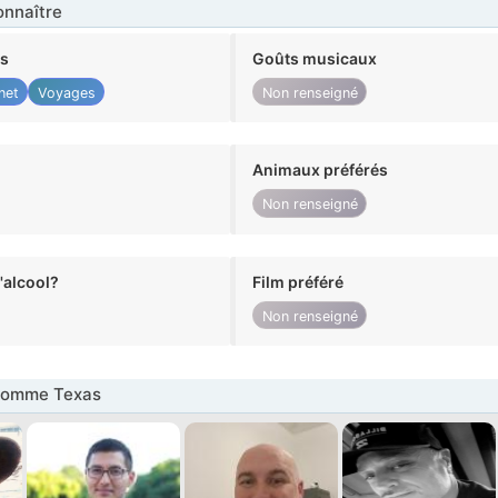
nnaître
ts
Goûts musicaux
net
Voyages
Non renseigné
Animaux préférés
Non renseigné
alcool?
Film préféré
Non renseigné
Homme Texas