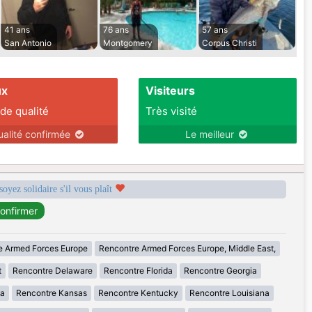
41 ans
76 ans
57 ans
San Antonio
Montgomery
Corpus Christi
ux
Visiteurs
 de qualité
Très visité
ualité confirmée
Le meilleur
soyez solidaire s'il vous plaît
e Armed Forces Europe
Rencontre Armed Forces Europe, Middle East,
t
Rencontre Delaware
Rencontre Florida
Rencontre Georgia
wa
Rencontre Kansas
Rencontre Kentucky
Rencontre Louisiana