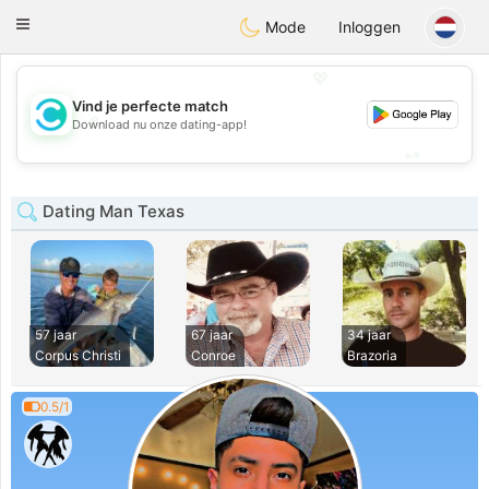
olombia
Citas
Toggle
Mode
Inloggen
navigation
💖
Vind je perfecte match
💖
Download nu onze dating-app!
💕
💕
Dating Man Texas
57 jaar
67 jaar
34 jaar
Corpus Christi
Conroe
Brazoria
0.5/1