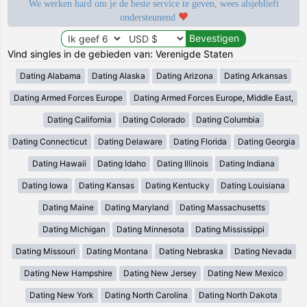
We werken hard om je de beste service te geven, wees alsjeblieft
ondersteunend
Vind singles in de gebieden van: Verenigde Staten
Dating Alabama
Dating Alaska
Dating Arizona
Dating Arkansas
Dating Armed Forces Europe
Dating Armed Forces Europe, Middle East,
Dating California
Dating Colorado
Dating Columbia
Dating Connecticut
Dating Delaware
Dating Florida
Dating Georgia
Dating Hawaii
Dating Idaho
Dating Illinois
Dating Indiana
Dating Iowa
Dating Kansas
Dating Kentucky
Dating Louisiana
Dating Maine
Dating Maryland
Dating Massachusetts
Dating Michigan
Dating Minnesota
Dating Mississippi
Dating Missouri
Dating Montana
Dating Nebraska
Dating Nevada
Dating New Hampshire
Dating New Jersey
Dating New Mexico
Dating New York
Dating North Carolina
Dating North Dakota