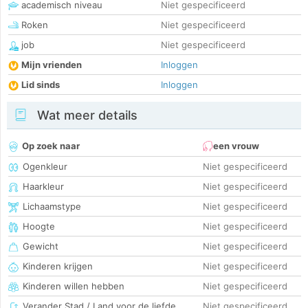
academisch niveau
Niet gespecificeerd
Roken
Niet gespecificeerd
job
Niet gespecificeerd
Mijn vrienden
Inloggen
Lid sinds
Inloggen
Wat meer details
Op zoek naar
een vrouw
Ogenkleur
Niet gespecificeerd
Haarkleur
Niet gespecificeerd
Lichaamstype
Niet gespecificeerd
Hoogte
Niet gespecificeerd
Gewicht
Niet gespecificeerd
Kinderen krijgen
Niet gespecificeerd
Kinderen willen hebben
Niet gespecificeerd
Verander Stad / Land voor de liefde
Niet gespecificeerd