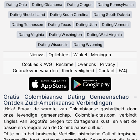
Dating Ohio
Dating Oklahoma
Dating Oregon
Dating Pennsylvania
Dating Rhode Island
Dating South Carolina
Dating South Dakota
Dating Tennessee
Dating Texas
Dating Utah
Dating Vermont
Dating Virginia
Dating Washington
Dating West Virginia
Dating Wisconsin
Dating Wyoming
Nieuws
|
Oplichters
|
Winkel
|
Meningen
Cookies & AVG
|
Reclame
|
Over ons
|
Privacy
|
Gebruiksvoorwaarden
|
Kinderveiligheid
|
Contact
|
FAQ
Gratis Colombiaanse Dating Gemeenschap –
Ontdek Zuid-Amerikaanse Verbindingen
¡Hola! Ervaar de warmte van Colombiaanse gastvrijheid door
onze levendige gemeenschap. Colombia-citas.com verbindt
singles van Bogotá's bergen tot Cartagena's kust, en viert de
passie en vreugde van de Colombiaanse cultuur.
Of je nu in het bruisende Medellín, historische Cali of tropische
Barranquilla bent, ontmoet compatibele Colombianen die jouw