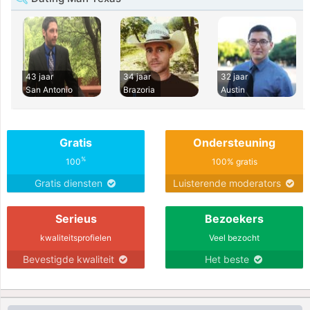
43 jaar
34 jaar
32 jaar
San Antonio
Brazoria
Austin
Gratis
Ondersteuning
%
100
100% gratis
Gratis diensten
Luisterende moderators
Serieus
Bezoekers
kwaliteitsprofielen
Veel bezocht
Bevestigde kwaliteit
Het beste