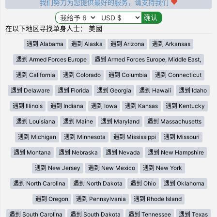
我们努力为您提供最好的服务，请支持我们
在以下地区寻找单身人士： 美國
遇到 Alabama
遇到 Alaska
遇到 Arizona
遇到 Arkansas
遇到 Armed Forces Europe
遇到 Armed Forces Europe, Middle East,
遇到 California
遇到 Colorado
遇到 Columbia
遇到 Connecticut
遇到 Delaware
遇到 Florida
遇到 Georgia
遇到 Hawaii
遇到 Idaho
遇到 Illinois
遇到 Indiana
遇到 Iowa
遇到 Kansas
遇到 Kentucky
遇到 Louisiana
遇到 Maine
遇到 Maryland
遇到 Massachusetts
遇到 Michigan
遇到 Minnesota
遇到 Mississippi
遇到 Missouri
遇到 Montana
遇到 Nebraska
遇到 Nevada
遇到 New Hampshire
遇到 New Jersey
遇到 New Mexico
遇到 New York
遇到 North Carolina
遇到 North Dakota
遇到 Ohio
遇到 Oklahoma
遇到 Oregon
遇到 Pennsylvania
遇到 Rhode Island
遇到 South Carolina
遇到 South Dakota
遇到 Tennessee
遇到 Texas