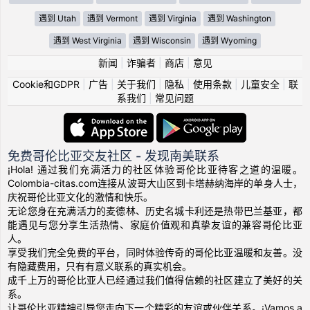
遇到 Utah
遇到 Vermont
遇到 Virginia
遇到 Washington
遇到 West Virginia
遇到 Wisconsin
遇到 Wyoming
新闻
|
诈骗者
|
商店
|
意见
Cookie和GDPR
|
广告
|
关于我们
|
隐私
|
使用条款
|
儿童安全
|
联
系我们
|
常见问题
免费哥伦比亚交友社区 - 发现南美联系
¡Hola! 通过我们充满活力的社区体验哥伦比亚待客之道的温暖。
Colombia-citas.com连接从波哥大山区到卡塔赫纳海岸的单身人士，
庆祝哥伦比亚文化的激情和快乐。
无论您身在充满活力的麦德林、历史名城卡利还是热带巴兰基亚，都
能遇见与您分享生活热情、家庭价值观和真挚友谊的兼容哥伦比亚
人。
享受我们完全免费的平台，同时体验传奇的哥伦比亚温暖和友善。没
有隐藏费用，只有有意义联系的真实机会。
成千上万的哥伦比亚人已经通过我们值得信赖的社区建立了美好的关
系。
让哥伦比亚精神引导您走向下一个精彩的友谊或伙伴关系。¡Vamos a