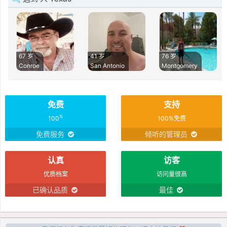
67 岁
41 岁
76 岁
Conroe
San Antonio
Montgomery
免费
支持
%
100
100%免费
免费服务
倾听的管理员
认真
访客
优质档案
访问量很高
已确认品质
最佳