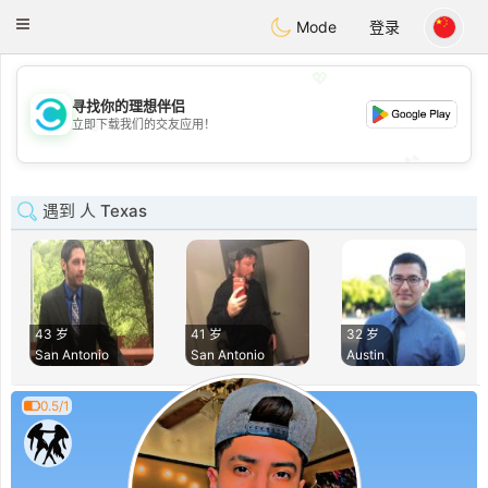
olombia
Citas
Toggle
Mode
登录
navigation
💖
寻找你的理想伴侣
💖
立即下载我们的交友应用！
💕
💕
遇到 人 Texas
43 岁
41 岁
32 岁
San Antonio
San Antonio
Austin
0.5/1