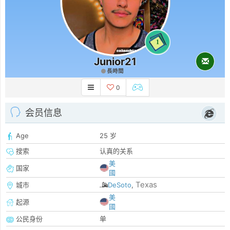
1
Junior21
長時間
0
会员信息
Age
25 岁
搜索
认真的关系
美
国家
國
Texas
城市
DeSoto
,
美
起源
國
公民身份
单