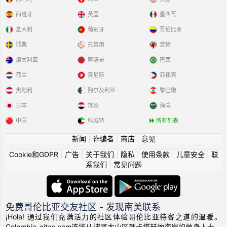
西班牙
英国
墨西哥
意大利
葡萄牙
哥伦比亚
瑞典
已禁用
宠物
澳大利亚
摩洛哥
巴西
荷兰
突尼斯
菲律宾
奥地利
阿尔及利亚
黎巴嫩
日本
埃及
海湾
中国
科威特
所有列表
新闻
|
诈骗者
|
商店
|
意见
Cookie和GDPR
|
广告
|
关于我们
|
隐私
|
使用条款
|
儿童安全
|
联
系我们
|
常见问题
免费哥伦比亚交友社区 - 发现南美联系
¡Hola! 通过我们充满活力的社区体验哥伦比亚待客之道的温暖。
Colombia-citas.com连接从波哥大山区到卡塔赫纳海岸的单身人士，