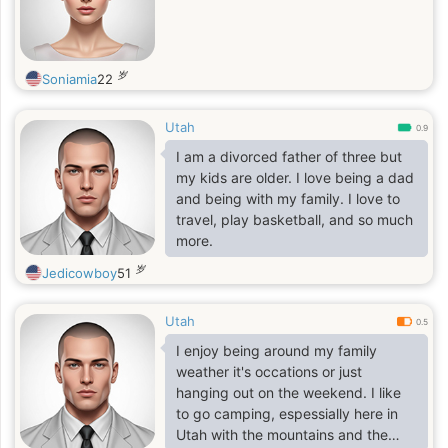
岁
Soniamia
22
Utah
0.9
I am a divorced father of three but
my kids are older. I love being a dad
and being with my family. I love to
travel, play basketball, and so much
more.
岁
Jedicowboy
51
Utah
0.5
I enjoy being around my family
weather it's occations or just
hanging out on the weekend. I like
to go camping, espessially here in
Utah with the mountains and the