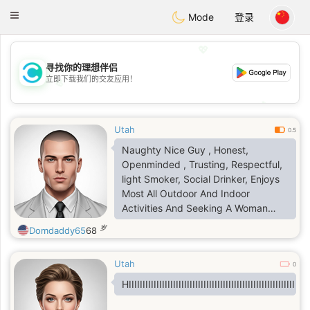
olombia
Citas
Toggle
Mode
登录
navigation
💖
寻找你的理想伴侣
立即下载我们的交友应用！
💖
💕
💕
Utah
0.5
Naughty Nice Guy , Honest,
Openminded , Trusting, Respectful,
light Smoker, Social Drinker, Enjoys
Most All Outdoor And Indoor
Activities And Seeking A Woman
Who Likes To Explore New Things
岁
Domdaddy65
68
Utah
0
HIIIIIIIIIIIIIIIIIIIIIIIIIIIIIIIIIIIIIIIIII