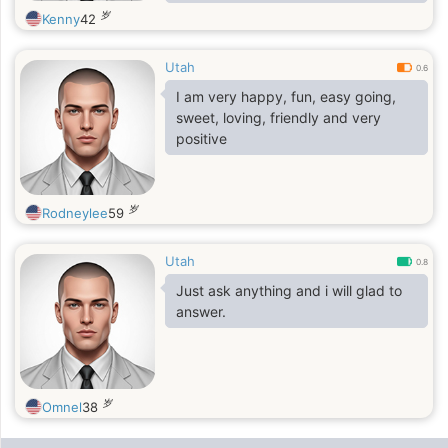
clear night sky. I am starting school
岁
Kenny
42
in the fall. Since moving here I've
really gotten into running, I go to
Utah
mostly 5k races and have done a 10
0.6
and 15k with my grandma and
I am very happy, fun, easy going,
brother. I'm trying my first half
sweet, loving, friendly and very
marathon in April. I'm an easy going
positive
person, I never get upset over little
thing. I usually like to go with the
flow and see wher
岁
Rodneylee
59
Utah
0.8
Just ask anything and i will glad to
answer.
岁
Omnel
38