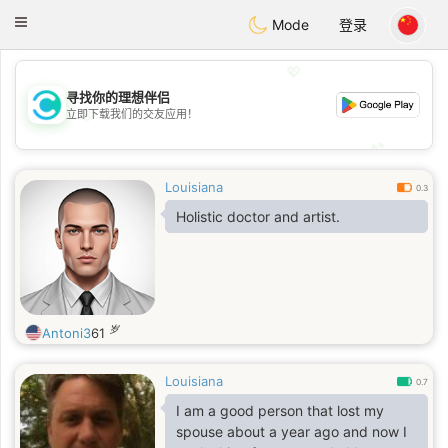
olombia
Citas
Toggle
Mode
登录
navigation
💖
寻找你的理想伴侣
💖
立即下载我们的交友应用！
💕
💕
Louisiana
0.3
Holistic doctor and artist.
岁
Antoni3
61
Louisiana
0.7
I am a good person that lost my
spouse about a year ago and now I