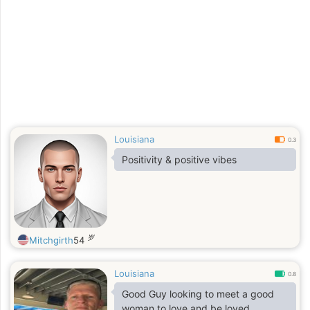
Louisiana
0.3
Positivity & positive vibes
岁
Mitchgirth
54
Louisiana
0.8
Good Guy looking to meet a good
woman to love and be loved.