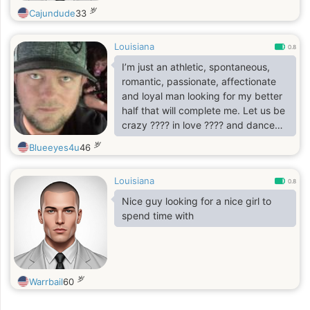
岁
Cajundude
33
Louisiana
0.8
I’m just an athletic, spontaneous,
romantic, passionate, affectionate
and loyal man looking for my better
half that will complete me. Let us be
crazy ???? in love ???? and dance
under the moon and stars!!
岁
Blueeyes4u
46
Louisiana
0.8
Nice guy looking for a nice girl to
spend time with
岁
Warrbail
60