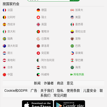
按国家约会
法国
德国
加拿大
比利时
瑞士
美国
西班牙
英国
墨西哥
意大利
葡萄牙
哥伦比亚
瑞典
已禁用
宠物
澳大利亚
摩洛哥
巴西
荷兰
突尼斯
菲律宾
奥地利
阿尔及利亚
黎巴嫩
日本
埃及
海湾
中国
科威特
所有列表
新闻
|
诈骗者
|
商店
|
意见
Cookie和GDPR
|
广告
|
关于我们
|
隐私
|
使用条款
|
儿童安全
|
联
系我们
|
常见问题