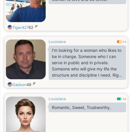
岁
Tiger427
62
Louisiana
0.5
I'm looking for a woman who likes to
be in charge. Someone who I can
serve in public and in private.
Someone who will give my life the
structure and discipline I need. Right
now I feel lost outside of work on my
岁
Gadson
49
military service. I am willing to
accept a very subservient role within
Louisiana
the structure of a long term
0.8
relationship.
Romantic, Sweet, Trustworthy,