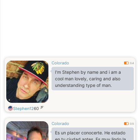
Colorado
0.4
I'm Stephen by name and i am a
cool man lovely, caring and also
understanding type of man.
岁
Stephen12
60
Colorado
0.5
Es un placer conocerte. He estado
en tu ciudad antes. Es muy lindo la