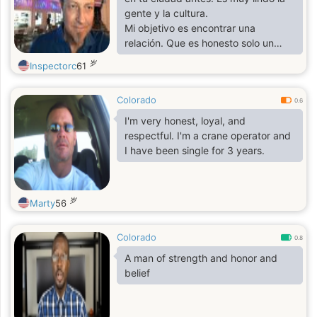
gente y la cultura.
Mi objetivo es encontrar una
relación. Que es honesto solo un
hombre y una mujer amando,
岁
Inspectorc
61
confiando el uno en el otro y
encontrando la vida siempre juntos.
Colorado
Esto para mí sería lo máximo.
0.6
Verás mi naturaleza cariñosa y
I'm very honest, loyal, and
cariñosa, un romántico y entrego mi
respectful. I'm a crane operator and
corazón al amor cuando me
I have been single for 3 years.
conoces.
Soy mayor y busco una mujer que
quiera un hombre mayor. Eso es muy
岁
Marty
56
importante
a mi. Si realmente quieres un
hombre mayor
Colorado
0.8
A man of strength and honor and
belief