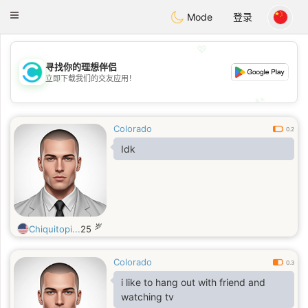
olombia
Citas
Toggle
Mode
登录
navigation
💖
寻找你的理想伴侣
💖
立即下载我们的交友应用！
💕
💕
Colorado
0.2
Idk
岁
Chiquitopi...
25
Colorado
0.3
i like to hang out with friend and
watching tv