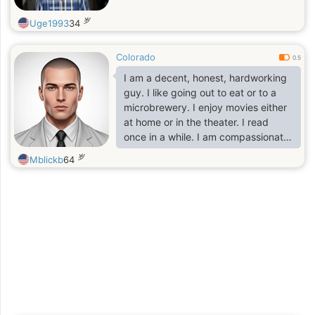
岁
Uge1993
34
Colorado
0.5
I am a decent, honest, hardworking
guy. I like going out to eat or to a
microbrewery. I enjoy movies either
at home or in the theater. I read
once in a while. I am compassionate
and affectionate. I love PDA.
岁
Mblickb
64