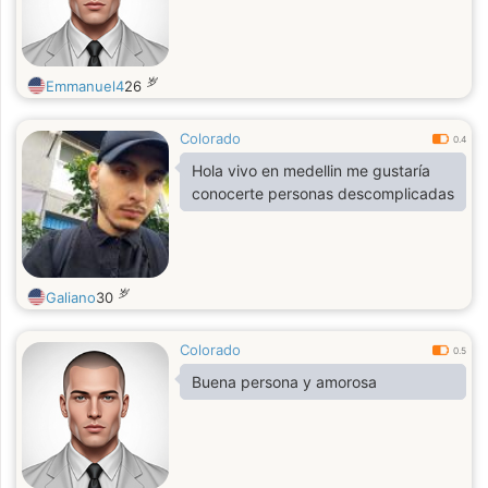
岁
Emmanuel4
26
Colorado
0.4
Hola vivo en medellin me gustaría
conocerte personas descomplicadas
岁
Galiano
30
Colorado
0.5
Buena persona y amorosa