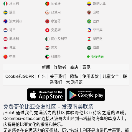
意大利
葡萄牙
哥伦比亚
瑞典
已禁用
宠物
澳大利亚
摩洛哥
巴西
荷兰
突尼斯
菲律宾
奥地利
阿尔及利亚
黎巴嫩
日本
埃及
海湾
中国
科威特
所有列表
新闻
|
诈骗者
|
商店
|
意见
Cookie和GDPR
|
广告
|
关于我们
|
隐私
|
使用条款
|
儿童安全
|
联
系我们
|
常见问题
免费哥伦比亚交友社区 - 发现南美联系
¡Hola! 通过我们充满活力的社区体验哥伦比亚待客之道的温暖。
Colombia-citas.com连接从波哥大山区到卡塔赫纳海岸的单身人士，
庆祝哥伦比亚文化的激情和快乐。
无论您身在充满活力的麦德林、历史名城卡利还是热带巴兰基亚，都