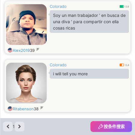
Colorado
0.8
Soy un man trabajador ' en busca de
una diva ' para compartir con ella
cosas ricas
岁
Alex2019
39
Colorado
0.4
i will tell you more
岁
Ritabenson
38
1
按条件搜索