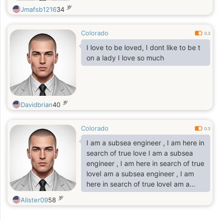
岁
Jmafsb1216
34
Colorado
0.3
I love to be loved, I dont like to be t
on a lady I love so much
岁
Davidbrian
40
Colorado
0.3
I am a subsea engineer , I am here in
search of true love I am a subsea
engineer , I am here in search of true
loveI am a subsea engineer , I am
here in search of true loveI am a
subsea engineer , I am here in
岁
Alister09
58
search of true love