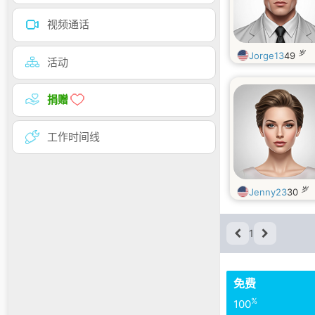
视频通话
岁
Jorge13
49
活动
捐赠
工作时间线
岁
Jenny23
30
1
免费
%
100