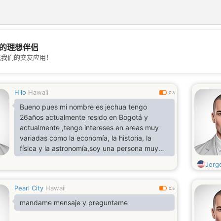
的理想伴侣
💖
载我们的交友应用！
💕
Hilo
Hawaii
0.3
Bueno pues mi nombre es jechua tengo
26años actualmente resido en Bogotá y
actualmente ,tengo intereses en areas muy
variadas como la economía, la historia, la
física y la astronomía,soy una persona muy
pacífica y me gusta mucho leer y sobre todo
Jorg
la música
Pearl City
Hawaii
0.5
mandame mensaje y preguntame