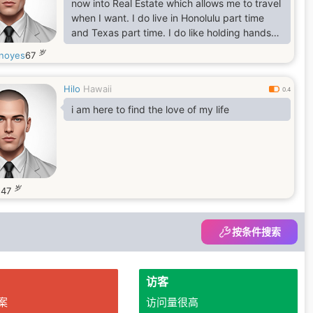
now into Real Estate which allows me to travel
when I want. I do live in Honolulu part time
and Texas part time. I do like holding hands
on walks and much affection.
岁
noyes
67
Hilo
Hawaii
0.4
i am here to find the love of my life
岁
1
47
按条件搜索
访客
案
访问量很高