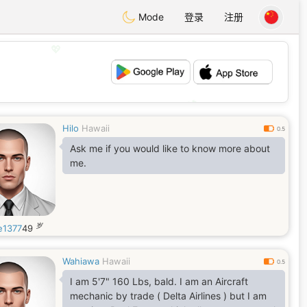
Mode
登录
注册
💖
💕
Hilo
Hawaii
0.5
Ask me if you would like to know more about
me.
岁
e1377
49
Wahiawa
Hawaii
0.5
I am 5'7" 160 Lbs, bald. I am an Aircraft
mechanic by trade ( Delta Airlines ) but I am