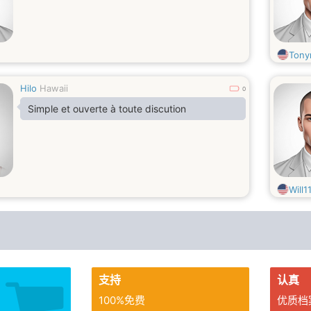
Tony
Hilo
Hawaii
0
Simple et ouverte à toute discution
Will1
支持
认真
100%免费
优质档