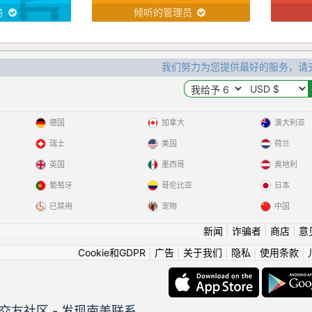
务
倾听的管理员
我们努力为您提供最好的服务，请
德国
加拿大
澳大利亚
瑞士
美国
荷兰
英国
墨西哥
奥地利
葡萄牙
哥伦比亚
日本
已禁用
宠物
中国
新闻
|
诈骗者
|
商店
|
意
Cookie和GDPR
|
广告
|
关于我们
|
隐私
|
使用条款
|
交友社区 - 发现南美联系