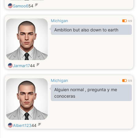
岁
Samoo6
54
Michigan
0.5
Ambition but also down to earth
岁
Jarmar17
44
Michigan
0.5
Alguien normal , pregunta y me
conoceras
岁
Albert123
44