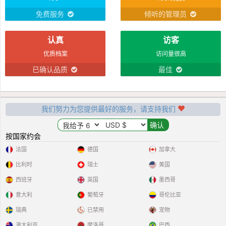
免费服务
倾听的管理员
认真
访客
优质档案
访问量很高
已确认品质
最佳
我们努力为您提供最好的服务，请支持我们
按国家约会
法国
德国
加拿大
比利时
瑞士
美国
西班牙
英国
墨西哥
意大利
葡萄牙
哥伦比亚
瑞典
已禁用
宠物
澳大利亚
摩洛哥
巴西