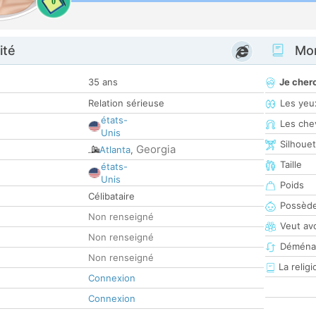
0
ité
Mon
35 ans
Je cher
Relation sérieuse
Les yeu
états-
Les che
Unis
Silhoue
Georgia
Atlanta
,
Taille
états-
Unis
Poids
Célibataire
Possède
Non renseigné
Veut av
Non renseigné
Déména
Non renseigné
La religi
Connexion
Connexion