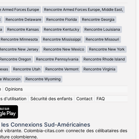
e Armed Forces Europe
Rencontre Armed Forces Europe, Middle East,
t
Rencontre Delaware
Rencontre Florida
Rencontre Georgia
wa
Rencontre Kansas
Rencontre Kentucky
Rencontre Louisiana
Rencontre Minnesota
Rencontre Mississippi
Rencontre Missouri
Rencontre New Jersey
Rencontre New Mexico
Rencontre New York
Rencontre Oregon
Rencontre Pennsylvania
Rencontre Rhode Island
Texas
Rencontre Utah
Rencontre Vermont
Rencontre Virginia
e Wisconsin
Rencontre Wyoming
e
|
Opinions
 d'utilisation
|
Sécurité des enfants
|
Contact
|
FAQ
 les Connexions Sud-Américaines
té vibrante. Colombia-citas.com connecte des célibataires des
ulture colombienne.