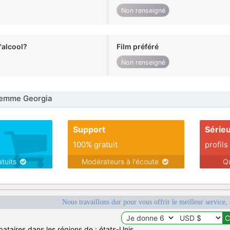
Non renseigné
alcool?
Film préféré
Non renseigné
emme Georgia
Support
Série
100% gratuit
profils
atuits
Modérateurs à l'écoute
Q
Nous travaillons dur pour vous offrir le meilleur service, 
ataires dans les régions de : états-Unis