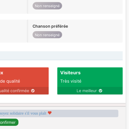
Non renseigné
Chanson préférée
Non renseigné
ux
Visiteurs
 de qualité
Très visité
ualité confirmée
Le meilleur
soyez solidaire s'il vous plaît