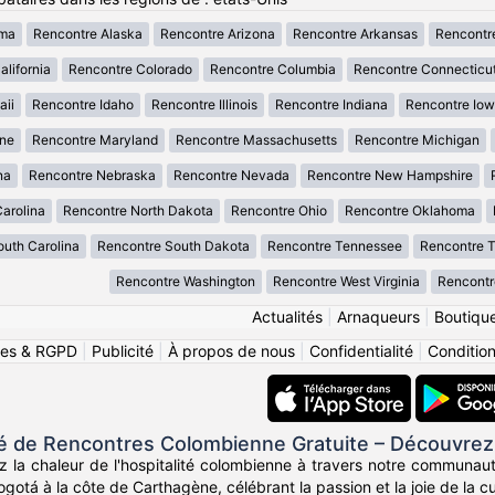
ama
Rencontre Alaska
Rencontre Arizona
Rencontre Arkansas
Rencontr
lifornia
Rencontre Colorado
Rencontre Columbia
Rencontre Connecticu
aii
Rencontre Idaho
Rencontre Illinois
Rencontre Indiana
Rencontre Io
ne
Rencontre Maryland
Rencontre Massachusetts
Rencontre Michigan
na
Rencontre Nebraska
Rencontre Nevada
Rencontre New Hampshire
arolina
Rencontre North Dakota
Rencontre Ohio
Rencontre Oklahoma
uth Carolina
Rencontre South Dakota
Rencontre Tennessee
Rencontre 
Rencontre Washington
Rencontre West Virginia
Rencontr
Actualités
|
Arnaqueurs
|
Boutiqu
ies & RGPD
|
Publicité
|
À propos de nous
|
Confidentialité
|
Conditions
de Rencontres Colombienne Gratuite – Découvrez
z la chaleur de l'hospitalité colombienne à travers notre communau
otá à la côte de Carthagène, célébrant la passion et la joie de la c