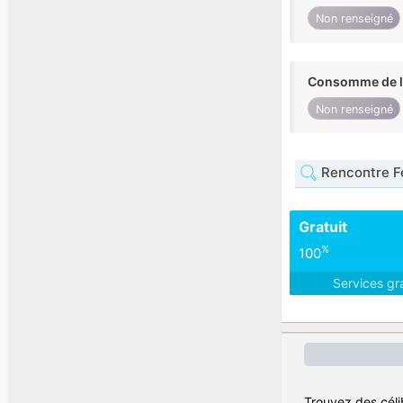
Non renseigné
Consomme de l'
Non renseigné
Rencontre F
Gratuit
%
100
Services gr
Trouvez des célib