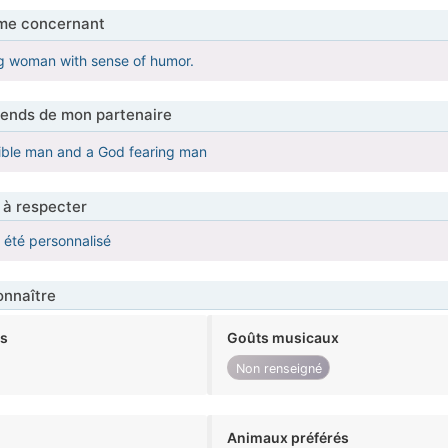
me concernant
ng woman with sense of humor.
tends de mon partenaire
sible man and a God fearing man
 à respecter
a été personnalisé
nnaître
ts
Goûts musicaux
Non renseigné
Animaux préférés