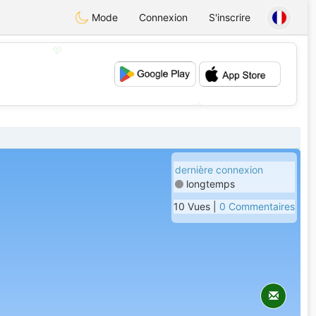
Mode
Connexion
S'inscrire
💖
💕
dernière connexion
longtemps
10 Vues |
0 Commentaires