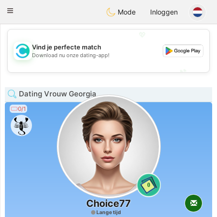
olombia
Citas
Toggle
Mode
Inloggen
navigation
💖
Vind je perfecte match
💖
Download nu onze dating-app!
💕
💕
Dating Vrouw Georgia
0/1
0
Choice77
Lange tijd