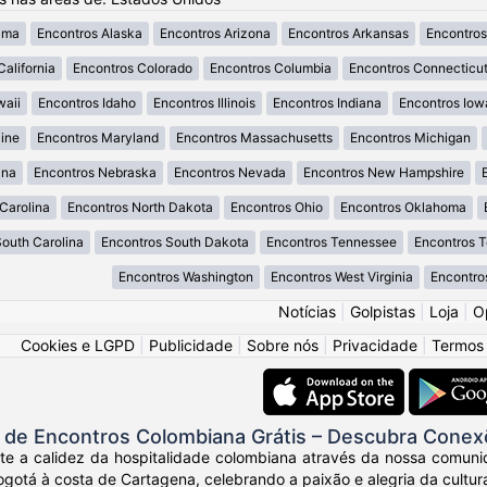
ama
Encontros Alaska
Encontros Arizona
Encontros Arkansas
Encontros
California
Encontros Colorado
Encontros Columbia
Encontros Connecticu
waii
Encontros Idaho
Encontros Illinois
Encontros Indiana
Encontros Iow
ine
Encontros Maryland
Encontros Massachusetts
Encontros Michigan
ana
Encontros Nebraska
Encontros Nevada
Encontros New Hampshire
Carolina
Encontros North Dakota
Encontros Ohio
Encontros Oklahoma
South Carolina
Encontros South Dakota
Encontros Tennessee
Encontros 
Encontros Washington
Encontros West Virginia
Encontro
Notícias
|
Golpistas
|
Loja
|
O
Cookies e LGPD
|
Publicidade
|
Sobre nós
|
Privacidade
|
Termos
de Encontros Colombiana Grátis – Descubra Conex
nte a calidez da hospitalidade colombiana através da nossa comuni
otá à costa de Cartagena, celebrando a paixão e alegria da cultur