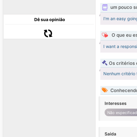
um pouco s
I'm an easy goi
Dê sua opinião
O que eu es
I want a respon
Os critérios
Nenhum critério 
Conhecendo
Interesses
Não especifica
Saída