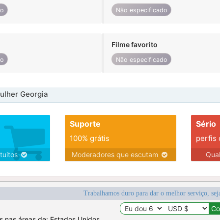
do
Não especificado
Filme favorito
do
Não especificado
ulher Georgia
Suporte
Sério
100% grátis
perfis
tuitos
Moderadores que escutam
Qua
Trabalhamos duro para dar o melhor serviço, sej
os nas áreas de: Estados Unidos