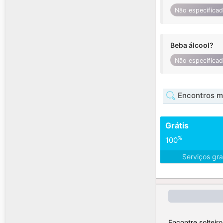
Não especifica
Beba álcool?
Não especifica
Encontros m
Grátis
%
100
Serviços gra
Encontre solteir