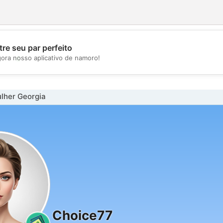
re seu par perfeito
💖
gora nosso aplicativo de namoro!
💕
lher Georgia
Choice77