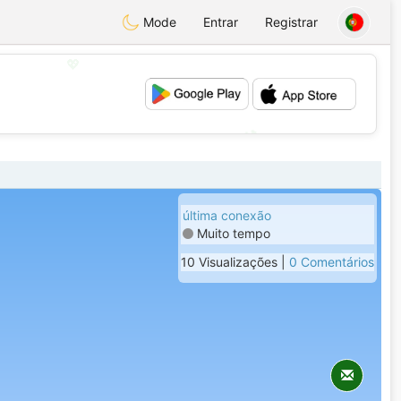
Mode
Entrar
Registrar
💖
💕
última conexão
Muito tempo
10 Visualizações |
0 Comentários