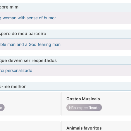
obre mim
ng woman with sense of humor.
pero do meu parceiro
sible man and a God fearing man
 que devem ser respeitados
foi personalizado
-me melhor
Gostos Musicais
do
Não especificado
Animais favoritos