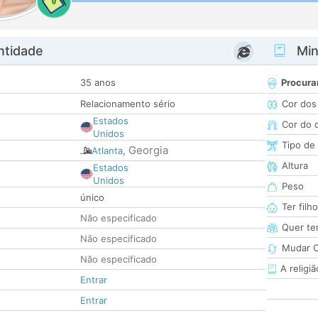
0
ntidade
Minh
35 anos
Procura
Relacionamento sério
Cor dos
Estados
Cor do 
Unidos
Tipo de
Georgia
Atlanta
,
Altura
Estados
Unidos
Peso
único
Ter filh
Não especificado
Quer ter
Não especificado
Mudar C
Não especificado
A religiã
Entrar
Entrar