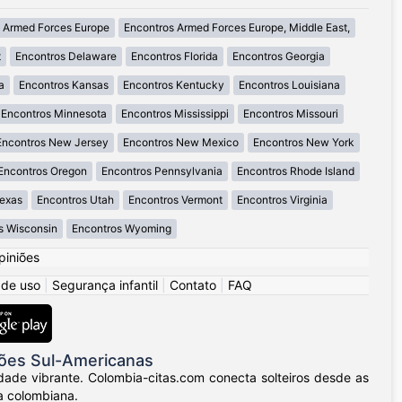
 Armed Forces Europe
Encontros Armed Forces Europe, Middle East,
t
Encontros Delaware
Encontros Florida
Encontros Georgia
a
Encontros Kansas
Encontros Kentucky
Encontros Louisiana
Encontros Minnesota
Encontros Mississippi
Encontros Missouri
Encontros New Jersey
Encontros New Mexico
Encontros New York
Encontros Oregon
Encontros Pennsylvania
Encontros Rhode Island
Texas
Encontros Utah
Encontros Vermont
Encontros Virginia
s Wisconsin
Encontros Wyoming
piniões
 de uso
|
Segurança infantil
|
Contato
|
FAQ
ões Sul-Americanas
dade vibrante. Colombia-citas.com conecta solteiros desde as
a colombiana.