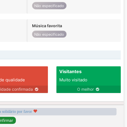
Não especificado
Música favorita
Não especificado
Visitantes
 de qualidade
Muito visitado
lidade confirmada
O melhor
a solidário por favor