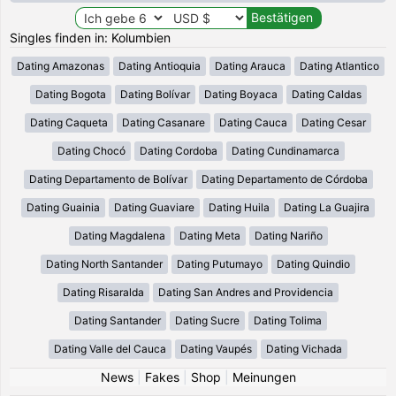
Singles finden in: Kolumbien
Dating Amazonas
Dating Antioquia
Dating Arauca
Dating Atlantico
Dating Bogota
Dating Bolívar
Dating Boyaca
Dating Caldas
Dating Caqueta
Dating Casanare
Dating Cauca
Dating Cesar
Dating Chocó
Dating Cordoba
Dating Cundinamarca
Dating Departamento de Bolívar
Dating Departamento de Córdoba
Dating Guainia
Dating Guaviare
Dating Huila
Dating La Guajira
Dating Magdalena
Dating Meta
Dating Nariño
Dating North Santander
Dating Putumayo
Dating Quindio
Dating Risaralda
Dating San Andres and Providencia
Dating Santander
Dating Sucre
Dating Tolima
Dating Valle del Cauca
Dating Vaupés
Dating Vichada
News
|
Fakes
|
Shop
|
Meinungen