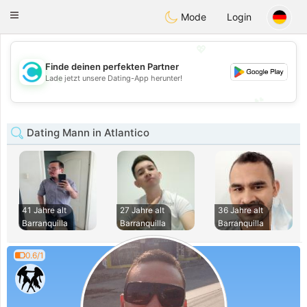
olombia
Citas
Toggle
Mode
Login
navigation
💖
Finde deinen perfekten Partner
💖
Lade jetzt unsere Dating-App herunter!
💕
💕
Dating Mann in Atlantico
41 Jahre alt
27 Jahre alt
36 Jahre alt
Barranquilla
Barranquilla
Barranquilla
0.6/1