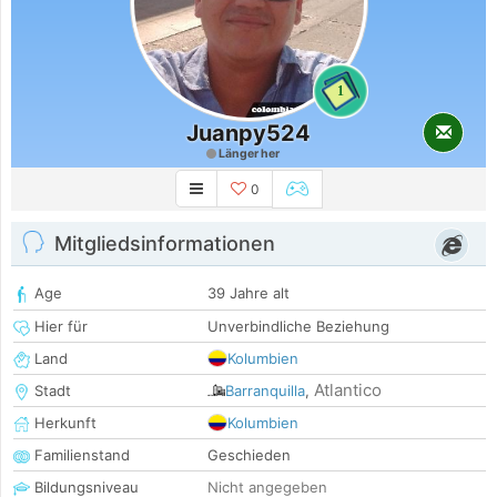
1
Juanpy524
Länger her
0
Mitgliedsinformationen
Age
39 Jahre alt
Hier für
Unverbindliche Beziehung
Land
Kolumbien
Atlantico
Stadt
Barranquilla
,
Herkunft
Kolumbien
Familienstand
Geschieden
Bildungsniveau
Nicht angegeben