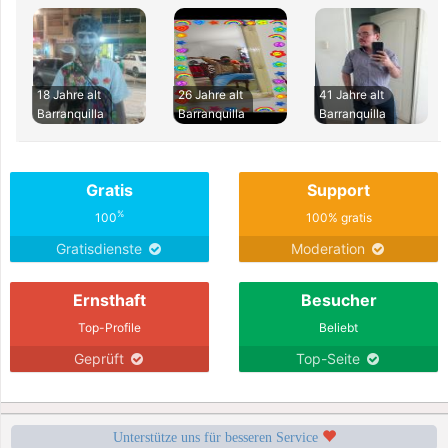
18 Jahre alt
26 Jahre alt
41 Jahre alt
Barranquilla
Barranquilla
Barranquilla
Gratis
Support
%
100
100% gratis
Gratisdienste
Moderation
Ernsthaft
Besucher
Top-Profile
Beliebt
Geprüft
Top-Seite
Unterstütze uns für besseren Service