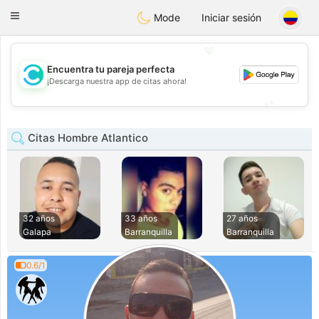
olombia
Citas
Toggle
Mode
Iniciar sesión
navigation
💖
Encuentra tu pareja perfecta
💖
¡Descarga nuestra app de citas ahora!
💕
💕
Citas Hombre Atlantico
32 años
33 años
27 años
Galapa
Barranquilla
Barranquilla
0.6/1