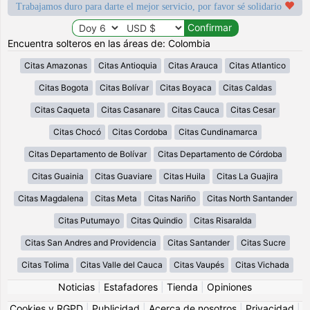
Trabajamos duro para darte el mejor servicio, por favor sé solidario
Encuentra solteros en las áreas de: Colombia
Citas Amazonas
Citas Antioquia
Citas Arauca
Citas Atlantico
Citas Bogota
Citas Bolívar
Citas Boyaca
Citas Caldas
Citas Caqueta
Citas Casanare
Citas Cauca
Citas Cesar
Citas Chocó
Citas Cordoba
Citas Cundinamarca
Citas Departamento de Bolívar
Citas Departamento de Córdoba
Citas Guainia
Citas Guaviare
Citas Huila
Citas La Guajira
Citas Magdalena
Citas Meta
Citas Nariño
Citas North Santander
Citas Putumayo
Citas Quindio
Citas Risaralda
Citas San Andres and Providencia
Citas Santander
Citas Sucre
Citas Tolima
Citas Valle del Cauca
Citas Vaupés
Citas Vichada
Noticias
|
Estafadores
|
Tienda
|
Opiniones
Cookies y RGPD
|
Publicidad
|
Acerca de nosotros
|
Privacidad
|