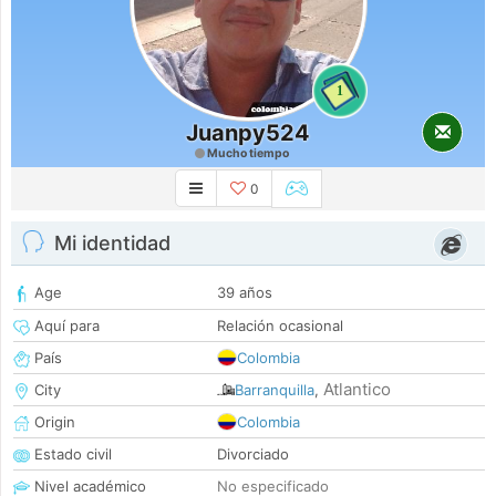
1
Juanpy524
Mucho tiempo
0
Mi identidad
Age
39 años
Aquí para
Relación ocasional
País
Colombia
Atlantico
City
Barranquilla
,
Origin
Colombia
Estado civil
Divorciado
Nivel académico
No especificado