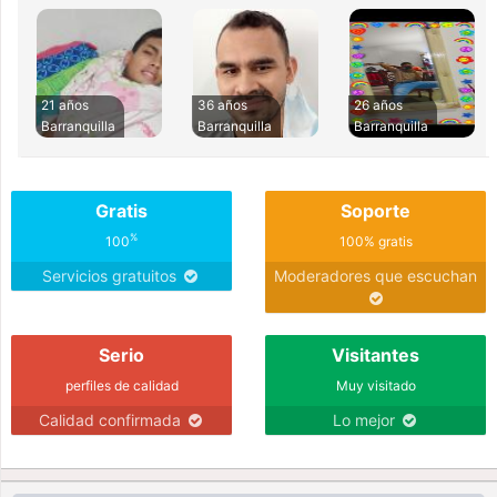
21 años
36 años
26 años
Barranquilla
Barranquilla
Barranquilla
Gratis
Soporte
%
100
100% gratis
Servicios gratuitos
Moderadores que escuchan
Serio
Visitantes
perfiles de calidad
Muy visitado
Calidad confirmada
Lo mejor