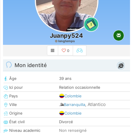
1
Juanpy524
longtemps
0
Mon identité
Âge
39 ans
Ici pour
Relation occasionnelle
Pays
Colombie
Atlantico
Ville
Barranquilla
,
Origine
Colombie
État civil
Divorcé
Niveau academic
Non renseigné