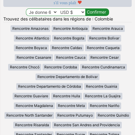
s'il vous plaît
Trouvez des célibataires dans les régions de : Colombie
Rencontre Amazonas
Rencontre Antioquia
Rencontre Arauca
Rencontre Atlantico
Rencontre Bogota
Rencontre Bolívar
Rencontre Boyaca
Rencontre Caldas
Rencontre Caqueta
Rencontre Casanare
Rencontre Cauca
Rencontre Cesar
Rencontre Chocó
Rencontre Cordoba
Rencontre Cundinamarca
Rencontre Departamento de Bolívar
Rencontre Departamento de Córdoba
Rencontre Guainia
Rencontre Guaviare
Rencontre Huila
Rencontre La Guajira
Rencontre Magdalena
Rencontre Meta
Rencontre Nariño
Rencontre North Santander
Rencontre Putumayo
Rencontre Quindio
Rencontre Risaralda
Rencontre San Andres and Providencia
Rencontre Santander
Rencontre Sucre
Rencontre Tolima