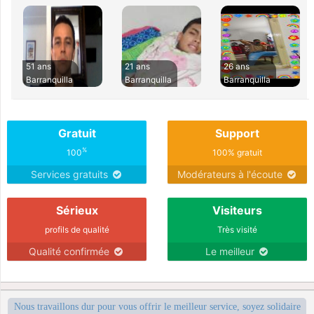
51 ans
21 ans
26 ans
Barranquilla
Barranquilla
Barranquilla
Gratuit
Support
%
100
100% gratuit
Services gratuits
Modérateurs à l'écoute
Sérieux
Visiteurs
profils de qualité
Très visité
Qualité confirmée
Le meilleur
Nous travaillons dur pour vous offrir le meilleur service, soyez solidaire