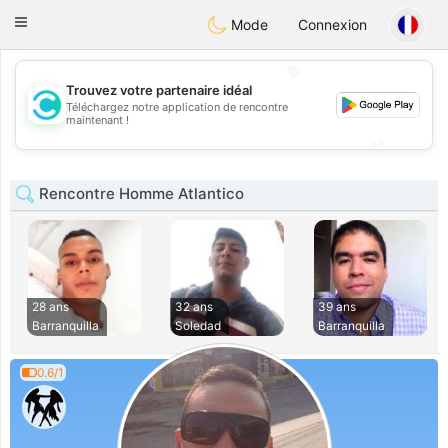
olombia
Citas
Toggle
Mode
Connexion
navigation
💖
Trouvez votre partenaire idéal
Téléchargez notre application de rencontre
💖
maintenant !
💕
💕
Rencontre Homme Atlantico
28 ans
32 ans
39 ans
Barranquilla
Soledad
Barranquilla
0.6/1